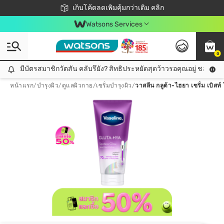
ชอปออนไลน์ครั้งแรก ลดเพิ่มจุก ๆ 10%! 🎉
เก็บโค้ดลดเพิ่มคุ้มกว่าเดิม คลิก
สมาชิกวัตสัน คลับดียังไง?
📦ส่งฟรี! เมื่อชอป 499฿
Watsons Services
0
มีบัตรสมาชิกวัตสัน คลับรึยัง? สิทธิประหยัดสุดว้าวรอคุณอยู่ ชอปคุ้มกว
มีบัตรสมาชิกวัตสัน คลับรึยัง? สิทธิประหยัดสุดว้าวรอคุณอยู่ ชอปคุ้มกว่าเดิม คลิก!
หน้าแรก
/
บำรุงผิว
/
ดูแลผิวกาย
/
เซรั่มบำรุงผิว
/
วาสลีน กลูต้า-ไฮยา เซรั่ม เบิสท