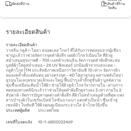
จัดส่งที่บ้าน
สินค้าที่ร้าน
วัตสัน
รายละเอียดสินค้า
รายละเอียดสินค้า
วาสลีน กลูต้า-ไฮยา สปอตเลส โกลว์ ที่ได้รับการทดสอบจากผู้เชี่ยว
ชาญเเล้วว่าช่วยจัดการจุดดำฝังลึก เผยผิวโกลว์เนียนใส สีผิวดู
สม่ำเสมอสุขภาพดี - 70X เเอสต้าเเซนธิน จัดการจุดดำฝังลึกสะสม
บูสต์ผิวใสดูสม่ำเสมอ - 2X UV ฟิลเตอร์ ปกป้องผิวจากแสงเเดด -
กลูต้าโกลว์TM ประสิทธิภาพเหนือกว่าวิตามินซี 70 เท่า+ จัดการผิว
หมองคล้ำตั้งแต่ต้นตอ อย่างตรงจุด - 4D ไฮยาลูรอน ผสานพลังไฮยา
ลูรอนโมเลกุลขนาดเล็กและใหญ่ ฟื้นบำรุงล้ำลึกสู่ชั้นผิว บูสต์ความ
ชุ่มชื้นเสมือนเติมน้ำให้ผิว ช่วยให้ผิวดูฉ่ำโกลว์จากภายใน -ผ่านการ
ทดสอบทางคลินิกเเล้วว่าช่วยให้จุดดำฝังลึกดูจางลง 3 เท่า ภายใน 2
สัปดาห์ -จัดการปัญหาจุดด่างดำฝังลึก สีผิวไม่สม่ำเสมอด้วยที่สุด แห่ง
สารบำรุงผิวในเซรั่มเบิสท์ โลชั่นบางเบา แตกตัวเป็นน้ำ ซึมเข้าสู่
เซลล์ผิว ในทันที ให้ผิวคุณดูเนียนกระจ่างใส ฉ่ำโกลว์ยิ่งขึ้น
ประเทศผู้ผลิต
ประเทศไทย
เลขที่ใบจดแจ้ง
10-1-6800022469