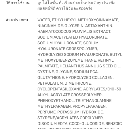
วิธีการใช้งาน
ลูบไล้โลชั่น ทั่วเรือนร่างเป็นประจำทุกวัน เพื่อ
ผลลัพธ์ที่ดี ควรใช้วันละสองครั้ง
ส่วนประกอบ
WATER, ETHYLHEXYL METHOXYCINNAMATE,
NIACINAMIDE, GLYCERIN, ASTAXANTHIN,
HAEMATOCOCCUS PLUVIALIS EXTRACT,
SODIUM ACETYLATED HYALURONATE,
SODIUM HYALURONATE, SODIUM
HYALURONATE CROSSPOLYMER,
HYDROLYZED SODIUM HYALURONATE, BUTYL
METHOXYDIBENZOYLMETHANE, RETINYL
PALMITATE, HELIANTHUS ANNUUS SEED OIL,
CYSTINE, GLYCINE, SODIUM PCA,
GLUTATHIONE, HYDROLYZED COLLAGEN,
PETROLATUM, DIMETHICONE,
CYCLOPENTASILOXANE, ACRYLATES/C10-30
ALKYL ACRYLATE CROSSPOLYMER,
PHENOXYETHANOL, TRIETHANOLAMINE,
METHYLPARABEN, PROPYLPARABEN,
PERFUME, POTASSIUM HYDROXIDE,
STYRENE/ACRYLATES COPOLYMER,
DISODIUM EDTA, COCO-GLUCOSIDE, BENZOIC