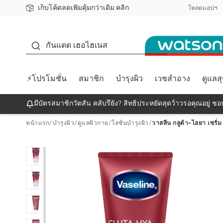
เก็บโค้ดลดเพิ่มคุ้มกว่าเดิม คลิก
ชอปออนไลน์ครั้งแรก ลดเพิ่มจุก ๆ 10%! 🎉
📦ส่งฟรี! เมื่อชอป 499฿
สมาชิกวัตสัน คลับดียังไง?
โหลดแอปฯ
กันแดด
กันแดด เฮอไฮเนส
⚡โปรโมชั่น
สมาชิก
บำรุงผิว
เวชสำอาง
ดูแลส
มีบัตรสมาชิกวัตสัน คลับรึยัง? สิทธิประหยัดสุดว้าวรอคุณอยู่ ชอป
หน้าแรก
/
บำรุงผิว
/
ดูแลผิวกาย
/
โลชั่นบำรุงผิว
/
วาสลีน กลูต้า-ไฮยา เซรั่ม 