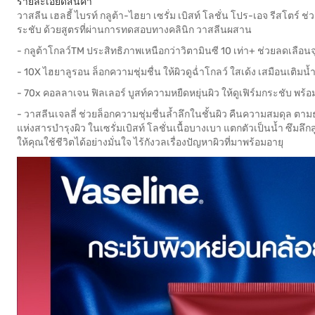
รายละเอียดสินค้า
วาสลีน เฮลธี้ ไบรท์ กลูต้า-ไฮยา เซรั่ม เบิสท์ โลชั่น โปร-เอจ รีสโตร์ ช
ระชับ ด้วยสูตรที่ผ่านการทดสอบทางคลินิก วาสลีนผสาน
- กลูต้าโกลว์TM ประสิทธิภาพเหนือกว่าวิตามินซี 10 เท่า+ ช่วยลดเลือนจุ
- 10X ไฮยาลูรอน ล็อกความชุ่มชื่น ให้ผิวดูฉ่ำโกลว์ ใสเด้ง เสมือนเติมน้ำ
- 70x คอลลาเจน ฟิลเลอร์ บูสท์ความหยืดหยุ่นผิว ให้ดูเฟิร์มกระชับ พร้
- วาสลีนเจลลี่ ช่วยล็อกความชุ่มชื่นล้ำลึกในชั้นผิว คืนความสมดุล ตา
แห่งสารบำรุงผิว ในเซรั่มเบิสท์ โลชั่นเนื้อบางเบา แตกตัวเป็นน้ำ ซึมลึกสู่
ให้คุณใช้ชีวิตได้อย่างมั่นใจ ไร้กังวลเรื่องปัญหาผิวที่มาพร้อมอายุ