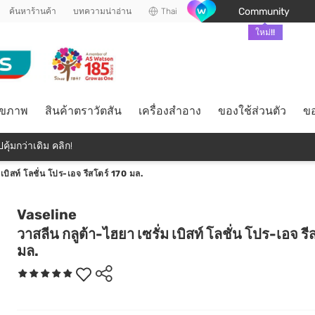
Community
ค้นหาร้านค้า
บทความน่าอ่าน
Thai
ใหม่!!
ุขภาพ
สินค้าตราวัตสัน
เครื่องสำอาง
ของใช้ส่วนตัว
ขอ
คุ้มกว่าเดิม คลิก!
เบิสท์ โลชั่น โปร-เอจ รีสโตร์ 170 มล.
Vaseline
วาสลีน กลูต้า-ไฮยา เซรั่ม เบิสท์ โลชั่น โปร-เอจ ร
มล.