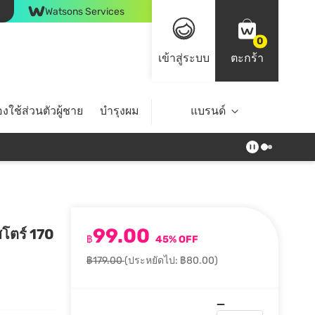
Watsons Services
0
เข้าสู่ระบบ
ตะกร้า
งใช้ส่วนตัวผู้ชาย
บำรุงผม
ไลฟ์สไตล์
แบรนด์
Top Brands
99.00
ีสโตร์ 170
฿
45% OFF
฿179.00
(ประหยัดไป: ฿80.00)