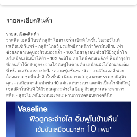
รายละเอียดสินค้า
รายละเอียดสินค้า
วาสลีน เฮลธี้ ไบรท์ กลูต้า ไฮยา เซรั่ม เบิสท์ โลชั่น โอเวอร์ไนท์
เรเดียนซ์ รีแพร์ - กลูต้าโกลว์ ประสิทธิภาพดีกว่าวิตามินซี 10 เท่า
ช่วยลดสาเหตุของผิวหมองคล้ำ - 10X ไฮยาลูรอน ช่วยให้ผิวดูฉ่ำโก
ลว์เสมือนเติมน้ำให้ผิว - 10X อะมิโน เปปไทด์ คอมเพล็กซ์ ฟื้นบำรุงผิว
ที่อ่อนล้าให้กลับดูกระจ่างใส อิ่มฟูในข้ามคืน เสมือนผิวได้พักผ่อนเต็ม
ที่ พร้อมเสริมเกราะปกป้องความชุ่มชื่นของผิว - วาสลีนเจลลี่ ช่วย
ล็อคความชุ่มชื่นล้ำลึกในชั้นผิว คืนความสมดุล ตามธรรมชาติสู่ผิว
คุณ - เสมือนมาส์กเข้มข้น 10 แผ่น แต่บางเบา แตกตัวเป็นน้ำ ซึมลึกสู่
เซลล์ผิวในทันที ให้ผิวคุณดูกระจ่างใส อิ่มฟู ด้วยสูตรเฉพาะจากวา
สลีน - สูตรไม่เหนียวเหนอะหนะ ผ่านการทดสอบทางคลินิก