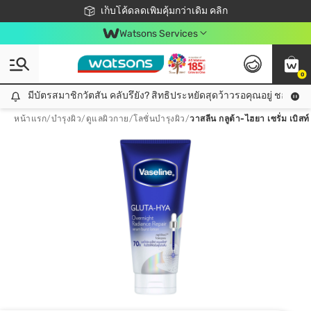
ชอปออนไลน์ครั้งแรก ลดเพิ่มจุก ๆ 10%! 🎉
เก็บโค้ดลดเพิ่มคุ้มกว่าเดิม คลิก
สมาชิกวัตสัน คลับดียังไง?
📦ส่งฟรี! เมื่อชอป 499฿
Watsons Services
0
มีบัตรสมาชิกวัตสัน คลับรึยัง? สิทธิประหยัดสุดว้าวรอคุณอยู่ ชอปคุ้มกว
มีบัตรสมาชิกวัตสัน คลับรึยัง? สิทธิประหยัดสุดว้าวรอคุณอยู่ ชอปคุ้มกว่าเดิม คลิก!
หน้าแรก
/
บำรุงผิว
/
ดูแลผิวกาย
/
โลชั่นบำรุงผิว
/
วาสลีน กลูต้า-ไฮยา เซรั่ม เบิสท์