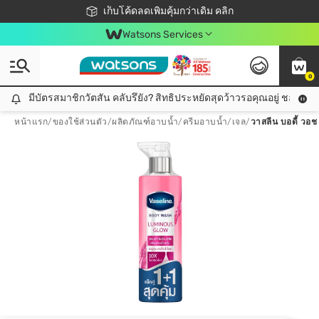
ชอปออนไลน์ครั้งแรก ลดเพิ่มจุก ๆ 10%! 🎉
เก็บโค้ดลดเพิ่มคุ้มกว่าเดิม คลิก
สมาชิกวัตสัน คลับดียังไง?
📦ส่งฟรี! เมื่อชอป 499฿
Watsons Services
0
มีบัตรสมาชิกวัตสัน คลับรึยัง? สิทธิประหยัดสุดว้าวรอคุณอยู่ ชอปคุ้มกว
มีบัตรสมาชิกวัตสัน คลับรึยัง? สิทธิประหยัดสุดว้าวรอคุณอยู่ ชอปคุ้มกว่าเดิม คลิก!
หน้าแรก
/
ของใช้ส่วนตัว
/
ผลิตภัณฑ์อาบน้ำ
/
ครีมอาบน้ำ/เจล
/
วาสลีน บอดี้ วอช 