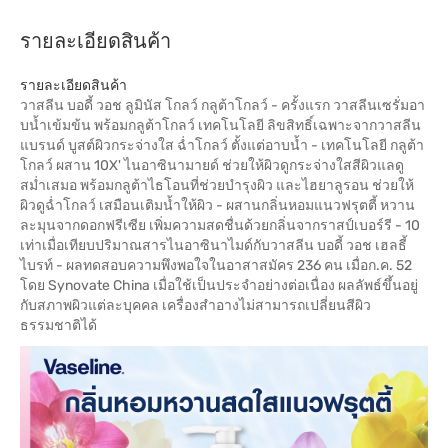
รายละเอียดสินค้า
รายละเอียดสินค้า
วาสลีน บอดี้ วอช ลูมินัส โกลว์ กลูต้าโกลว์ - ครั้งแรก วาสลีนเซรั่มอา
บน้ำเข้มข้น พร้อมกลูต้าโกลว์ เทคโนโลยี ลิขสิทธิ์เฉพาะจากวาสลีน
แบรนด์ บูสต์ผิวกระจ่างใส ฉ่ำโกลว์ ตั้งแต่อาบน้ำ - เทคโนโลยี กลูต้า
โกลว์ ผสาน 10X' ไนอาซินามายด์ ช่วยให้ผิวดูกระจ่างใสสีผิวแลดู
สม่ำเสมอ พร้อมกลูต้าไธโอนที่ช่วยบำรุงผิว และไฮยาลูรอน ช่วยให้
ผิวดูฉ่ำโกลว์ เสมือนเติมน้ำให้ผิว - ผสานกลิ่นหอมแนวฟรุตตี้ หวาน
ละมุนจากดอกฟรีเซีย เพิ่มความสดชื่นด้วยกลิ่นจากราสป์เบอร์รี - 10
เท่าเมื่อเทียบปริมาณสารไนอาซินาไมด์กับวาสลีน บอดี้ วอช เฮลธี้
ไบรท์ - ผลทดสอบความพึงพอใจในอาสาสมัคร 236 คน เมื่อก.ค. 52
โดย Synovate China เมื่อใช้เป็นประจำอย่างต่อเนื่อง ผลลัพธ์ขึ้นอยู่
กับสภาพผิวแต่ละบุคคล เครื่องสำอางไม่สามารถเปลี่ยนสีผิว
ธรรมชาติได้