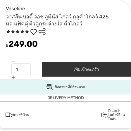
Vaseline
วาสลีน บอดี้ วอช ลูมินัส โกลว์ กลูต้าโกลว์ 425
มล.แพ็คคู่ ผิวดูกระจ่างใส ฉ่ำโกลว์
249.00
฿
เพิ่มเข้าตะกร้า
เช็กสาขาที่มีจำหน่าย
DELIVERY METHOD
สั่งและรับ
จัดส่งที่บ้าน
สินค้าที่ร้าน
วัตสัน