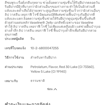
สีชมพูระเรื่อดั่งกลีบกุหลาบ ช่วยล็อคความชุ่มชื่นให้ริมฝีปากตลอดวัน
ริมผีปากมีผิวที่บางกว่าผิวส่วนอื่นๆของร่างกาย ทำให้เป็นผิวส่วนที่
แห้งและคล้ำเสียได้ง่ายเพราะสูญเสียความชุ่มชื่นเร็วกว่าผิวส่วนอื่นๆ
ลิป วาสลีน เทอราฟี โรซี่ มีคุณสมบัติพิเศษช่วยฟื้นบำรุงริมฝีปากที่
แห้งและแตก ล็อคความชุ่มชื่นช่วยให้ริมฝีปากดูนุ่มชุ่มชื่นขึ้นทันที
ด้วยส่วนผสมหลัก Vaseline® Jelly เอกสิทธิ์เฉพาะของ Vaseline
ทำให้ ลิป วาสลีน เทอราฟี โรซี่ ไม่เพียงแค่เคลือบผิว แต่ช่วยฝื้นบำรุงอ
ย่างล้ำลึก ลิป วาสลีน เทอราฟี โรซี่ ฟื้นบำรุงล้ำลึกเพื่อริมฝีปากสวย
สุขภาพดี
ประเทศผู้ผลิต
จีน
เลขที่ใบจดแจ้ง
10-2-6800047255
วิธีการใช้งาน
สำหรับทาริมฝีปาก
ส่วนประกอบ
Petrolatum, Flavor, Red 30 Lake (CI 73360),
Yellow 5 Lake (CI 19140)
ธรรมชาติ
เหมาะกับ
ซ่อน
ชำระเงินและการจัดส่ง