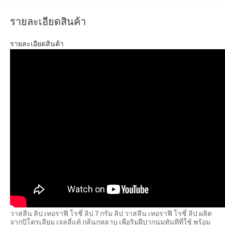
รายละเอียดสินค้า
รายละเอียดสินค้า
วาสลีน ลิป เทอราฟี โรซี่ ลิป 7 กรัม ลิป วาสลีน เทอราฟี โรซี่ ลิป ผลิต
จากปิโตรเลียม เจลลี่แท้ กลิ่นกุหลาบ เพื่อริมฝีปากนุ่มทันทีที่ใช้ พร้อม