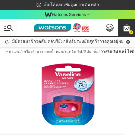
ชอปออนไลน์ครั้งแรก ลดเพิ่มจุก ๆ 10%! 🎉
เก็บโค้ดลดเพิ่มคุ้มกว่าเดิม คลิก
สมาชิกวัตสัน คลับดียังไง?
📦ส่งฟรี! เมื่อชอป 499฿
Watsons Services
0
มีบัตรสมาชิกวัตสัน คลับรึยัง? สิทธิประหยัดสุดว้าวรอคุณอยู่ ชอปคุ้มกว
มีบัตรสมาชิกวัตสัน คลับรึยัง? สิทธิประหยัดสุดว้าวรอคุณอยู่ ชอปคุ้มกว่าเดิม คลิก!
หน้าแรก
/
เครื่องสำอาง และน้ำหอม
/
เมคอัพ ลิป
/
ลิปบาล์ม
/
วาสลีน ลิป แคร์ โรซี่ 