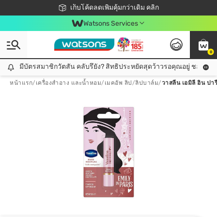
ชอปออนไลน์ครั้งแรก ลดเพิ่มจุก ๆ 10%! 🎉
เก็บโค้ดลดเพิ่มคุ้มกว่าเดิม คลิก
สมาชิกวัตสัน คลับดียังไง?
📦ส่งฟรี! เมื่อชอป 499฿
Watsons Services
0
มีบัตรสมาชิกวัตสัน คลับรึยัง? สิทธิประหยัดสุดว้าวรอคุณอยู่ ชอปคุ้มกว
มีบัตรสมาชิกวัตสัน คลับรึยัง? สิทธิประหยัดสุดว้าวรอคุณอยู่ ชอปคุ้มกว่าเดิม คลิก!
หน้าแรก
/
เครื่องสำอาง และน้ำหอม
/
เมคอัพ ลิป
/
ลิปบาล์ม
/
วาสลีน เอมิลี อิน ปาร