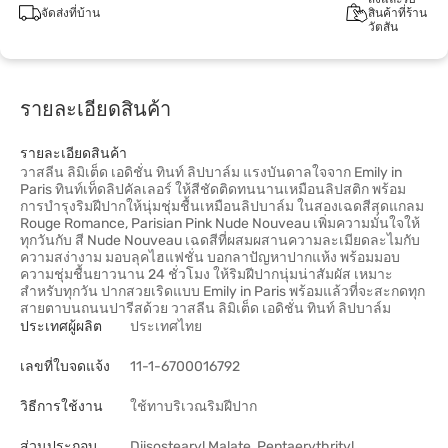
จัดส่งที่บ้าน
สินค้าที่ร้าน
วัตสัน
รายละเอียดสินค้า
รายละเอียดสินค้า
วาสลีน ลิมิเต็ด เอดิชั่น ทินท์ ลิปบาล์ม แรงบันดาลใจจาก Emily in
Paris ทินท์เท็ดลิปคัลเลอร์ ให้สีชัดติดทนนานเหมือนลิปสติก พร้อม
การบำรุงริมฝีปากให้นุ่มชุ่มชื้นเหมือนลิปบาล์ม ในสองเฉดสีสุดแกลม
Rouge Romance, Parisian Pink Nude Nouveau เพิ่มความมั่นใจให้
ทุกวันกับ สี Nude Nouveau เฉดสีที่ผสมผสานความละเมียดละไมกับ
ความสง่างาม มอบลุคไฮแฟชั่น บอกลาปัญหาปากแห้ง พร้อมมอบ
ความชุ่มชื้นยาวนาน 24 ชั่วโมง ให้ริมฝีปากนุ่มน่าสัมผัส เหมาะ
สำหรับทุกวัน ปากสวยเริดแบบ Emily in Paris พร้อมแล้วที่จะสะกดทุก
สายตาบนถนนปารีสด้วย วาสลีน ลิมิเต็ด เอดิชั่น ทินท์ ลิปบาล์ม
ประเทศผู้ผลิต
ประเทศไทย
เลขที่ใบจดแจ้ง
11-1-6700016792
วิธีการใช้งาน
ใช้ทาบริเวณริมฝีปาก
ส่วนประกอบ
Diisostearyl Malate, Pentaerythrityl