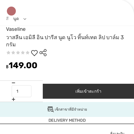
สี
นูด
Vaseline
วาสลีน เอมิลี อิน ปารีส นูด นูโว ทิ้นท์เทด ลิป บาล์ม 3
กรัม
149.00
฿
เพิ่มเข้าตะกร้า
เช็กสาขาที่มีจำหน่าย
DELIVERY METHOD
สั่งและรับ