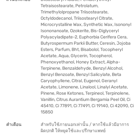
Tetraisostearate, Petrolatum,
Trimethylolpropane Triisostearate,
Octyldodecanol, Triisostearyl Citrate,
Microcrystalline Wax, Synthetic Wax, Isononyl
Isononanoate, Ozokerite, Bis-Diglyceryl
Polyacyladipate-2, Euphorbia Cerifera Cera,
Butyrospermum Parkii Butter, Ceresin, Jojoba
Esters, Parfum, Bht, Bisabolol, Tocopheryl
Acetate, Aqua, Glycerin, Tocopherol,
Phenoxyethanol, Honey Extract, Alpha-
Terpinene, Benzaldehyde, Benzyl Alcohol,
Benzyl Benzoate, Benzyl Salicylate, Beta
Caryophyllene, Citral, Eugenol, Geranyl
Acetate, Limonene, Linalool, Linalyl Acetate,
Pinene, Rose Ketones, Terpineol, Terpinolene,
Vanillin, Citrus Aurantium Bergamia Peel Oil, Ci
45410, Ci 77891, Ci 77491, Ci 19140, Ci 42090, Ci
15850
คำเตือน
สำหรับใช้ภายนอกเท่านั้น / หากใช้แล้วมีอาการ
ผิดปกติ ให้หยุดใช้และปรึกษาแพทย์