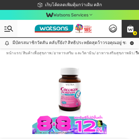
ชอปออนไลน์ครั้งแรก ลดเพิ่มจุก ๆ 10%! 🎉
เก็บโค้ดลดเพิ่มคุ้มกว่าเดิม คลิก
สมาชิกวัตสัน คลับดียังไง?
📦ส่งฟรี! เมื่อชอป 499฿
Watsons Services
0
มีบัตรสมาชิกวัตสัน คลับรึยัง? สิทธิประหยัดสุดว้าวรอคุณอยู่ ชอปคุ้มกว
มีบัตรสมาชิกวัตสัน คลับรึยัง? สิทธิประหยัดสุดว้าวรอคุณอยู่ ชอปคุ้มกว่าเดิม คลิก!
หน้าแรก
/
สินค้าเพื่อสุขภาพ
/
อาหารเสริม และวิตามิน
/
อาหารเสริมสุขภาพผิว
/
ว