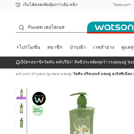
เก็บโค้ดลดเพิ่มคุ้มกว่าเดิม คลิก
ชอปออนไลน์ครั้งแรก ลดเพิ่มจุก ๆ 10%! 🎉
📦ส่งฟรี! เมื่อชอป 499฿
สมาชิกวัตสัน คลับดียังไง?
โหลดแอปฯ
กันแดด
กันแดด เฮอไฮเนส
⚡โปรโมชั่น
สมาชิก
บำรุงผิว
เวชสำอาง
ดูแลส
มีบัตรสมาชิกวัตสัน คลับรึยัง? สิทธิประหยัดสุดว้าวรอคุณอยู่ ชอป
หน้าแรก
/
บำรุงผม
/
ดูแลผม
/
แชมพู
/
วัตสัน ทรีทเมนท์ แชมพู อะบิสซิเนียน