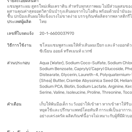
รายละเอียดสินค้า
แชมพูสระผม สูตรใหม่เพิ่มเคราติน สำหรับทุกสภาพผม ไม่มีส่วนผสมของ P
ผสานคุณค่าสุดยอดวิตามินบำรุงเส้นผมจากไบโอติน พร้อมด้วยน้ำมันอะบิสซ
ชื้น ปกป้องเส้นผมให้แข็งแรงไม่ขาดง่าย บรรจุภัณฑ์ผลิตจากพลาสติกรีไซ
ประเทศผู้ผลิต
ไทย
เลขที่ใบจดแจ้ง
20-1-6600037970
วิธีการใช้งาน
ชโลมแชมพูสระผมให้ทั่วเส้นผมเปียก และล้างออกด้วยน
ซิเนียน ออยล์ ทรีทเมนท์ แวกซ์
ส่วนประกอบ
Aqua (Water), Sodium Coco-Sulfate, Sodium Chlo
Sodium Benzoate, Caprylyl/Capryl Glucoside, Phen
Distearate, Glycerin, Laureth-4, Polyquaternium
(Shea) Butter, Crambe Abyssinica Seed Oil, Helia
Sodium PCA, Biotin, Sodium Lactate, Arginine, Kera
Serine, Valine, Isoleucine, Proline, Threonine, Toc
คำเตือน
เก็บให้พ้นมือเด็ก ระวังอย่าให้เข้าตา หากเข้าตาให
หยุดใช้และปรึกษาแพทย์โดยทันที การแพ้เป็นอาการเ
อย่างเคร่งครัด ผลิตภัณฑ์นี้อาจไม่เหมาะกับผู้ที่มีผิว