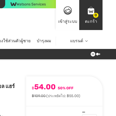
Watsons Services
0
เข้าสู่ระบบ
ตะกร้า
งใช้ส่วนตัวผู้ชาย
บำรุงผม
ไลฟ์สไตล์
แบรนด์
Top Brands
54.00
อล แฮร์
฿
50% OFF
฿109.00
(ประหยัดไป: ฿55.00)