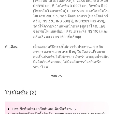
(ไทอะมีน ไฮโดรคลอไรด์) 0.7434 มก., กรดโฟลิก
0.1890 มก., ดี-ไบโอทิน 0.0227 มก., วิตามิน บี 12
(ไซยาโนโคบาลามีน) 0.0016 มก., แลคโตสโมโน
ไฮเดรต 900 มก., วัตถุเจือปนอาหาร (มอลโตเด็กซ์
ตริน, INS 330, INS 500(ii), INS 1201, INS 421),
วัตถุให้ความหวานแทนน้ำตาล (ซูคราโลส, แอซี
ซัลเฟมโพแทสเซียม), สีสังเคราะห์ (INS 110), แต่ง
กลิ่นเลียนธรรมชาติ: กลิ่นส้มยูสุ
คำเตือน
เด็กและสตรีมีครรภ์ไม่ควรรับประทาน, ควรกิน
อาหารหลากหลาย ครบ 5 หมู่ ในสัดส่วนที่เหมาะ
สมเป็นประจำ, ไม่ใช่อาหารสำหรับควมคุมน้ำหนัก,
มีผลิตภัณฑ์จากนม, ไม่มีผลในการป้องกันหรือ
รักษาโรค
ซ่อน
โปรโมชั่น: (2)
Elite:ซื้อสินค้าตราวัตสันลดเพิ่มทันที 5%