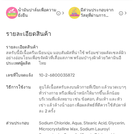
น้ำมันปาล์มเพื่อความ
มีส่วนประกอบจาก
ยั่งยืน
วัสดุที่ผ่านการ
รีไซเคิล
รายละเอียดสินค้า
รายละเอียดสินค้า
สครับนี้มีเนื้อครีมเนียนนุ่ม มอบสัมผัสที่น่าใช้ พร้อมช่วยผลัดเซลล์ผิว
อย่างอ่อนโยนเพื่อขจัดผิวที่เสื่อมสภาพ พร้อมบำรุงผิวด้วยวิตามินอี
ประเทศผู้ผลิต
ไทย
เลขที่ใบจดแจ้ง
10-2-6800035872
วิธีการใช้งาน
ลูบไล้เนื้อสครับลงบนผิวกายที่เปียก แล้วนวดเบาๆ
ทั่วร่างกาย หรือเพิ่มน้ําหนักให้มากขึ้นเล็กน้อย
บริเวณที่แห้งหยาบ เช่น ข้อศอก, ส้นเท้า และหัว
เข่า แล้วล้างน้ําออก เพื่อผลลัพธ์ที่ดีควรใช้สัปดาห์
ละ 2 ครั้ง
ส่วนประกอบ
Sodium Chloride, Aqua, Stearic Acid, Glycerin,
Microcrystalline Wax, Sodium Lauroyl