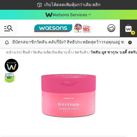
ชอปออนไลน์ครั้งแรก ลดเพิ่มจุก ๆ 10%! 🎉
เก็บโค้ดลดเพิ่มคุ้มกว่าเดิม คลิก
สมาชิกวัตสัน คลับดียังไง?
📦ส่งฟรี! เมื่อชอป 499฿
Watsons Services
0
มีบัตรสมาชิกวัตสัน คลับรึยัง? สิทธิประหยัดสุดว้าวรอคุณอยู่ ชอปคุ้มกว
มีบัตรสมาชิกวัตสัน คลับรึยัง? สิทธิประหยัดสุดว้าวรอคุณอยู่ ชอปคุ้มกว่าเดิม คลิก!
หน้าแรก
/
สินค้าวัตสัน
/
ผลิตภัณฑ์อาบน้ำ
/
สครับผิว
/
วัตสัน มูส ซากุระ บอดี้ สคร