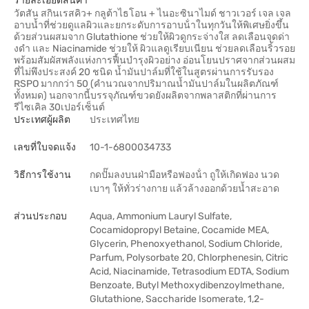
รายละเอียดสินค้า
วัตสัน สกินเรสคิว+ กลูต้าไธโอน + ไนอะซินาไมด์ ชาวเวอร์ เจล เจล
อาบนํ้าที่ช่วยดูแลผิวและยกระดับการอาบน้ําในทุกวันให้พิเศษยิ่งขึ้น
ด้วยส่วนผสมจาก Glutathione ช่วยให้ผิวดูกระจ่างใส ลดเลือนจุดด่า
งดํา และ Niacinamide ช่วยให้ ผิวแลดูเรียบเนียน ช่วยลดเลือนริ้วรอย
พร้อมสัมผัสพลังแห่งการฟื้นบํารุงผิวอย่าง อ่อนโยนปราศจากส่วนผสม
ที่ไม่พึงประสงค์ 20 ชนิด น้ำมันปาล์มที่ใช้ในสูตรผ่านการรับรอง
RSPO มากกว่า 50 (คำนวณจากปริมาณน้ำมันปาล์มในผลิตภัณฑ์
ทั้งหมด) นอกจากนี้บรรจุภัณฑ์ขวดยังผลิตจากพลาสติกที่ผ่านการ
รีไซเคิล 30เปอร์เซ็นต์
ประเทศผู้ผลิต
ประเทศไทย
เลขที่ใบจดแจ้ง
10-1-6800034733
วิธีการใช้งาน
กดปั๊มลงบนฝ่ามือหรือฟองน้ํา ถูให้เกิดฟอง นวด
เบาๆ ให้ทั่วร่างกาย แล้วล้างออกด้วยน้ำสะอาด
ส่วนประกอบ
Aqua, Ammonium Lauryl Sulfate,
Cocamidopropyl Betaine, Cocamide MEA,
Glycerin, Phenoxyethanol, Sodium Chloride,
Parfum, Polysorbate 20, Chlorphenesin, Citric
Acid, Niacinamide, Tetrasodium EDTA, Sodium
Benzoate, Butyl Methoxydibenzoylmethane,
Glutathione, Saccharide Isomerate, 1,2-