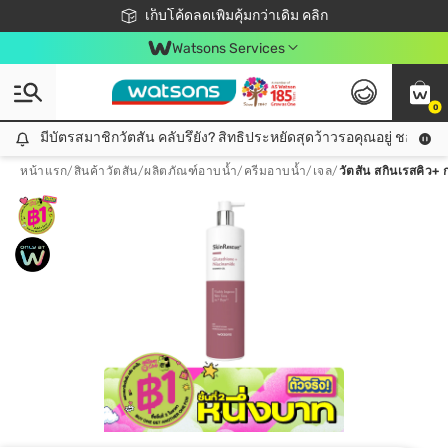
ชอปออนไลน์ครั้งแรก ลดเพิ่มจุก ๆ 10%! 🎉
เก็บโค้ดลดเพิ่มคุ้มกว่าเดิม คลิก
สมาชิกวัตสัน คลับดียังไง?
📦ส่งฟรี! เมื่อชอป 499฿
Watsons Services
0
มีบัตรสมาชิกวัตสัน คลับรึยัง? สิทธิประหยัดสุดว้าวรอคุณอยู่ ชอปคุ้มกว
มีบัตรสมาชิกวัตสัน คลับรึยัง? สิทธิประหยัดสุดว้าวรอคุณอยู่ ชอปคุ้มกว่าเดิม คลิก!
หน้าแรก
/
สินค้าวัตสัน
/
ผลิตภัณฑ์อาบน้ำ
/
ครีมอาบน้ำ/เจล
/
วัตสัน สกินเรสคิว+