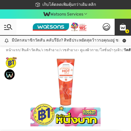
ชอปออนไลน์ครั้งแรก ลดเพิ่มจุก ๆ 10%! 🎉
เก็บโค้ดลดเพิ่มคุ้มกว่าเดิม คลิก
สมาชิกวัตสัน คลับดียังไง?
📦ส่งฟรี! เมื่อชอป 499฿
Watsons Services
0
มีบัตรสมาชิกวัตสัน คลับรึยัง? สิทธิประหยัดสุดว้าวรอคุณอยู่ ชอปคุ้มกว
มีบัตรสมาชิกวัตสัน คลับรึยัง? สิทธิประหยัดสุดว้าวรอคุณอยู่ ชอปคุ้มกว่าเดิม คลิก!
หน้าแรก
/
สินค้าวัตสัน
/
เวชสำอาง
/
เวชสำอาง> ดูแลผิวกาย
/
โลชั่นบำรุงผิว
/
วัตส