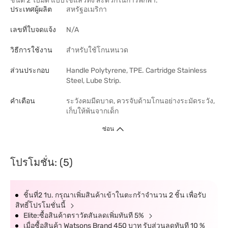
ชนิด 2 ใบมีด แบบใช้แล้วทิ้ง สะดวกในการพกพา.
ประเทศผู้ผลิต
สหรัฐอเมริกา
เลขที่ใบจดแจ้ง
N/A
วิธีการใช้งาน
สำหรับใช้โกนหนวด
ส่วนประกอบ
Handle Polytyrene, TPE. Cartridge Stainless
Steel, Lube Strip.
คำเตือน
ระวังคมมีดบาด, ควรจับด้ามโกนอย่างระมัดระวัง,
เก็บให้พ้นจากเด็ก
ซ่อน
โปรโมชั่น: (5)
ชิ้นที่2 1บ. กรุณาเพิ่มสินค้าเข้าในตะกร้าจำนวน 2 ชิ้น เพื่อรับ
สิทธิ์โปรโมชั่นนี้
Elite:ซื้อสินค้าตราวัตสันลดเพิ่มทันที 5%
เมื่อซื้อสินค้า Watsons Brand 450 บาท รับส่วนลดทันที 10 %