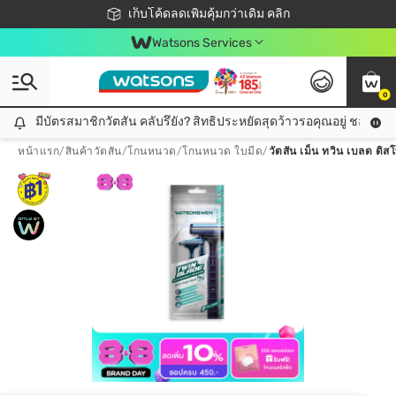
ชอปออนไลน์ครั้งแรก ลดเพิ่มจุก ๆ 10%! 🎉
เก็บโค้ดลดเพิ่มคุ้มกว่าเดิม คลิก
สมาชิกวัตสัน คลับดียังไง?
📦ส่งฟรี! เมื่อชอป 499฿
Watsons Services
0
มีบัตรสมาชิกวัตสัน คลับรึยัง? สิทธิประหยัดสุดว้าวรอคุณอยู่ ชอปคุ้มกว
มีบัตรสมาชิกวัตสัน คลับรึยัง? สิทธิประหยัดสุดว้าวรอคุณอยู่ ชอปคุ้มกว่าเดิม คลิก!
หน้าแรก
/
สินค้าวัตสัน
/
โกนหนวด
/
โกนหนวด ใบมีด
/
วัตสัน เม็น ทวิน เบลด ดิส