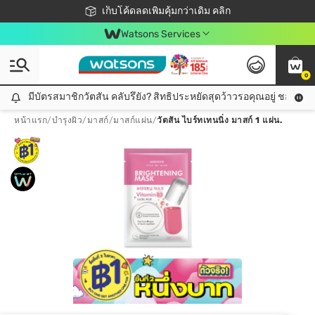
ชอปออนไลน์ครั้งแรก ลดเพิ่มจุก ๆ 10%! 🎉
เก็บโค้ดลดเพิ่มคุ้มกว่าเดิม คลิก
สมาชิกวัตสัน คลับดียังไง?
📦ส่งฟรี! เมื่อชอป 499฿
Watsons Services
0
มีบัตรสมาชิกวัตสัน คลับรึยัง? สิทธิประหยัดสุดว้าวรอคุณอยู่ ชอปคุ้มกว
มีบัตรสมาชิกวัตสัน คลับรึยัง? สิทธิประหยัดสุดว้าวรอคุณอยู่ ชอปคุ้มกว่าเดิม คลิก!
หน้าแรก
/
บำรุงผิว
/
มาสก์
/
มาสก์แผ่น
/
วัตสัน ไบร์ทเทนนิ่ง มาสก์ 1 แผ่น.