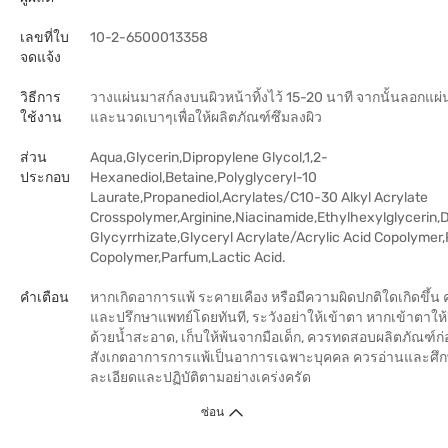
เลขที่ใบ
10-2-6500013358
จดแจ้ง
วิธีการ
วางแผ่นมาสก์ลงบนผิวหน้าทิ้งไว้ 15-20 นาที จากนั้นลอกแผ
ใช้งาน
และนวดเบาๆเพื่อให้ผลิตภัณฑ์ซึมลงผิว
ส่วน
Aqua,Glycerin,Dipropylene Glycol,1,2-
ประกอบ
Hexanediol,Betaine,Polyglyceryl-10
Laurate,Propanediol,Acrylates/C10-30 Alkyl Acrylate
Crosspolymer,Arginine,Niacinamide,Ethylhexylglycerin,
Glycyrrhizate,Glyceryl Acrylate/Acrylic Acid Copolyme
Copolymer,Parfum,Lactic Acid.
คำเตือน
หากเกิดอาการแพ้ ระคายเคือง หรือมีความผิดปกติใดเกิดขึ้น 
และปรึกษาแพทย์โดยทันที, ระวังอย่าให้เข้าตา หากเข้าตาให้
ด้วยน้ำสะอาด, เก็บให้พ้นจากมือเด็ก, ควรทดสอบผลิตภัณฑ์ก่อ
สังเกตอาการการแพ้เป็นอาการเฉพาะบุคคล ควรอ่านและศึกษ
ละเอียดและปฏิบัติตามอย่างเคร่งครัด
ซ่อน