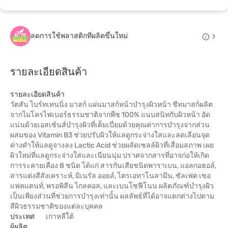
ลดการใช้พลาสติกที่ผลิตขึ้นใหม่
รายละเอียดสินค้า
รายละเอียดสินค้า
วัตสัน ไบร์ทเทนนิ่ง มาสก์ แผ่นมาสก์หน้าบำรุงผิวหน้า ชีทมาสก์ผลิต
จากไมโครไฟเบอร์ธรรมชาติจากพืช 100% แนบสนิทกับผิวหน้า อัด
แน่นด้วยเอสเซ้นส์บำรุงผิวที่เต็มเปี่ยมด้วยคุณค่าการบำรุงจากส่วน
ผสมของ Vitamin B3 ช่วยปรับผิวให้แลดูกระจ่างใสและลดเลือนจุด
ด่างดำให้แลดูจางลง Lactic Acid ช่วยผลัดเซลล์ผิวที่เสื่อมสภาพ เผย
ผิวใหม่ที่แลดูกระจ่างใสและเนียนนุ่ม ปราศจากสารที่อาจก่อให้เกิด
การระคายเคือง 8 ชนิด ได้แก่ สารกันเสียชนิดพาราเบน, แอลกอฮอล์,
สารแต่งสีสังเคราะห์, มิเนรัล ออยล์, ไตรเอทาโนลามีน, ซัลเฟต เซอ
แฟคแตนท์, พรอพิลีน ไกลคอล, และเบนโซฟีโนน ผลิตภัณฑ์บำรุงผิว
เป็นเพียงส่วนที่ช่วยการบำรุงเท่านั้น ผลลัพธ์ที่ได้อาจแตกต่างไปตาม
สีผิวธรรมชาติของแต่ละบุคคล
ประเทศ
เกาหลีใต้
ผู้ผลิต