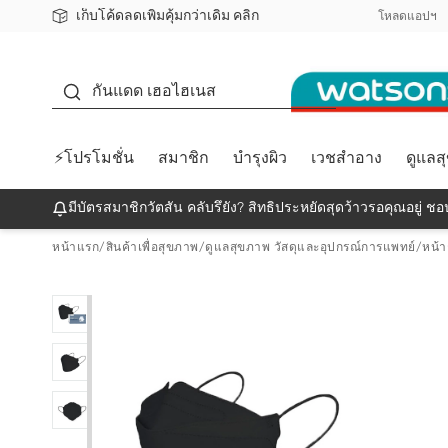
เก็บโค้ดลดเพิ่มคุ้มกว่าเดิม คลิก
ชอปออนไลน์ครั้งแรก ลดเพิ่มจุก ๆ 10%! 🎉
📦ส่งฟรี! เมื่อชอป 499฿
สมาชิกวัตสัน คลับดียังไง?
โหลดแอปฯ
กันแดด
กันแดด เฮอไฮเนส
⚡โปรโมชั่น
สมาชิก
บำรุงผิว
เวชสำอาง
ดูแลส
มีบัตรสมาชิกวัตสัน คลับรึยัง? สิทธิประหยัดสุดว้าวรอคุณอยู่ ชอป
หน้าแรก
/
สินค้าเพื่อสุขภาพ
/
ดูแลสุขภาพ วัสดุและอุปกรณ์การแพทย์
/
หน้