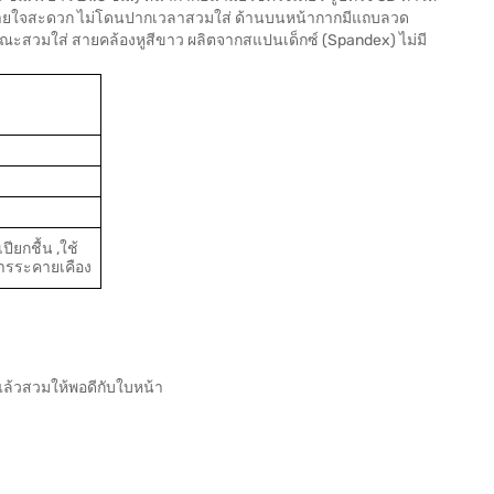
ให้หายใจสะดวก ไม่โดนปากเวลาสวมใส่ ด้านบนหน้ากากมีแถบลวด
ณะสวมใส่ สายคล้องหูสีขาว ผลิตจากสแปนเด็กซ์ (Spandex) ไม่มี
ียกชื้น ,ใช้
าการระคายเคือง
กแล้วสวมให้พอดีกับใบหน้า