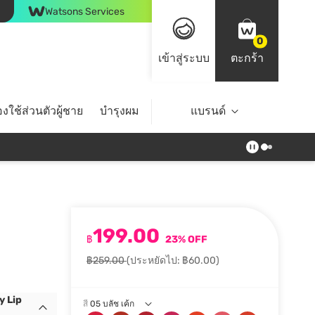
Watsons Services
0
เข้าสู่ระบบ
ตะกร้า
งใช้ส่วนตัวผู้ชาย
บำรุงผม
ไลฟ์สไตล์
แบรนด์
Top Brands
199.00
฿
23% OFF
฿259.00
(ประหยัดไป: ฿60.00)
ly Lip
สี
05 บลัช เค้ก