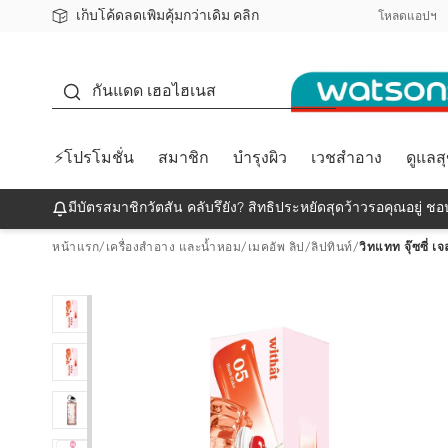
เก็บโค้ดลดเพิ่มคุ้มกว่าเดิม คลิก
ชอปออนไลน์ครั้งแรก ลดเพิ่มจุก ๆ 10%! 🎉
📦ส่งฟรี! เมื่อชอป 499฿
สมาชิกวัตสัน คลับดียังไง?
โหลดแอปฯ
กันแดด
กันแดด เฮอไฮเนส
⚡โปรโมชั่น
สมาชิก
บำรุงผิว
เวชสำอาง
ดูแลส
มีบัตรสมาชิกวัตสัน คลับรึยัง? สิทธิประหยัดสุดว้าวรอคุณอยู่ ชอป
หน้าแรก
/
เครื่องสำอาง และน้ำหอม
/
เมคอัพ ลิป
/
ลิปทินท์
/
วิทแทท จุ๊ซซี่ เจ