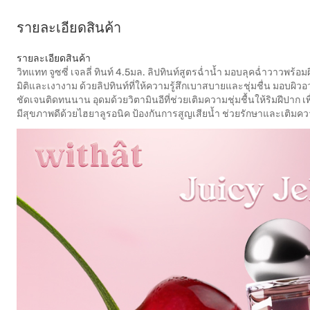
รายละเอียดสินค้า
รายละเอียดสินค้า
วิทแทท จูซซี่ เจลลี่ ทินท์ 4.5มล. ลิปทินท์สูตรฉ่ำน้ำ มอบลุคฉ่ำวาวพร้อม
มิติและเงางาม ด้วยลิปทินท์ที่ให้ความรู้สึกเบาสบายและชุ่มชื่น มอบผิวอวบอ
ชัดเจนติดทนนาน อุดมด้วยวิตามินอีที่ช่วยเติมความชุ่มชื้นให้ริมฝีปาก เพื่
มีสุขภาพดีด้วยไฮยาลูรอนิค ป้องกันการสูญเสียน้ำ ช่วยรักษาและเติมค