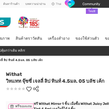
Community
ค้นหาร้านค้า
บทความน่าอ่าน
Thai
ใหม่!!
ุขภาพ
สินค้าตราวัตสัน
เครื่องสำอาง
ของใช้ส่วนตัว
ขอ
คุ้มกว่าเดิม คลิก!
ลลี่ ลิป ทินท์ 4.5มล. 05 บลัช เค้ก
Withat
วิทแทท จุ๊ซซี่ เจลลี่ ลิป ทินท์ 4.5มล. 05 บลัช เค้ก
ฟรี Withat Mirror 1 ชิ้น เมื่อซื้อ Withat Juicy Jel
ฟรีของแถม
Tint 4.5ml เฉดใดก็ได้ 1 ชิ้น