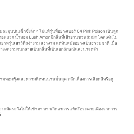
มุนปนเซ็กซี่เล็ก ๆ ไม่แพ้รุ่นพี่อย่างเบอร์ 04 Pink Poison เป็นลูก
ากตอนแรก น้ำหอม Lush Amor มีกลิ่นที่เย้ายวนชวนสัมผัส โดดเด่นไม่
ยาทรุ่นเยาว์ที่สง่างาม สง่างาม แต่ทันสมัยอย่างเป็นธรรมชาติ เมื่อ
อย่างงดงามจนกลายเป็นกลิ่นที่เป็นเอกลักษณ์และน่าจดจำ
วามหอมฟุ้งและความติดทนนานขั้นสุด หลีกเลื่องการเสียดสีหรือถู
ระมัดระวังไม่ให้เข้าตา หากเกิดอาการแพ้หรือระคายเคืองจากการ
์