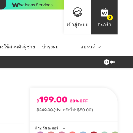
Watsons Services
0
เข้าสู่ระบบ
ตะกร้า
งใช้ส่วนตัวผู้ชาย
บำรุงผม
ไลฟ์สไตล์
แบรนด์
Top Brands
199.00
฿
20% OFF
฿249.00
(ประหยัดไป: ฿50.00)
สี
12 ลัช อะมอร์