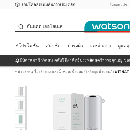
เก็บโค้ดลดเพิ่มคุ้มกว่าเดิม คลิก
ชอปออนไลน์ครั้งแรก ลดเพิ่มจุก ๆ 10%! 🎉
📦ส่งฟรี! เมื่อชอป 499฿
สมาชิกวัตสัน คลับดียังไง?
โหลดแอปฯ
กันแดด
กันแดด เฮอไฮเนส
⚡โปรโมชั่น
สมาชิก
บำรุงผิว
เวชสำอาง
ดูแลส
มีบัตรสมาชิกวัตสัน คลับรึยัง? สิทธิประหยัดสุดว้าวรอคุณอยู่ ชอป
หน้าแรก
/
เครื่องสำอาง และน้ำหอม
/
น้ำหอม/โคโลญ
/
น้ำหอม
/
#WITHAT