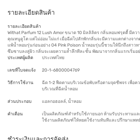
รายละเอียดสินค้า
รายละเอียดสินค้า
Withat Parfum 12 Lush Amor ขนาด 10 มิลลิลิตร กลิ่นหอมฟรุตตี้ มีความละ
คุณหนูดูโต แต่ไม่อ่อม ไม่แก่ เมื่อฉีดไปสักพักกลิ่นจะมีความแตกต่างจ
แพ้น้ำหอมรุ่นก่อนอย่าง 04 Pink Poison น้ำหอมรุ่นนี้ชวนให้นึกถึงสาวทา
ซึมซาบลงสู่ผิว กลิ่นจะเผยความล้ำลึกทีละชั้น พัฒนาจากกลิ่นแรกเริ่ม
ประเทศผู้ผลิต
ประเทศไทย
เลขที่ใบจดแจ้ง
20-1-6800004769
วิธีการใช้งาน
ฉีด 1-2 ฟืดตามบริเวณข้อพับหรือตามจุดชีพจร เพื่อค
บริเวณที่ฉีดน้ำหอม
ส่วนประกอบ
แอลกอฮอลล์, น้ำหอม
คำเตือน
เป็นผลิตภัณฑ์สำหรับใช้ภายนอก ห้ามรับประทานและ
ใช้งานผลิตภัณฑ์ให้หยดใช้งานทันทีและปรึกษาแพทย
ชำระเงินและการจัดส่ง