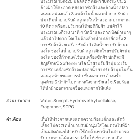
ประมาณ 15ถึง20 มิลลิลิตร ต่อผ้า 10ถึง15 ชิ้น 2
ล้างผ้าให้สะอาด หลังจากซักผ้าและล้างน้ำเปล่า
จนหมดฟองแล้ว 3 แช่ผ้าในน้ำผสมน้ำยาปรับผ้า
นุ่ม เติมน้ำยาปรับผ้านุ่มลงในน้ำสะอาดประมาณ
10 ลิตร หรือกะปริมาณให้พอดีกับผ้า แช่ผ้าไว้
ประมาณ 5ถึง10 นาที 4 บิดผ้าและตาก บิดผ้าเบาๆ
แล้วนำไปตาก โดยไม่ต้องล้างน้ำเปล่าอีกครั้ง 2
การซักผ้าด้วยเครื่องซักผ้า 1 เติมน้ำยาปรับผ้านุ่ม
ลงในช่องใส่น้ำยาปรับผ้านุ่ม เติมน้ำยาปรับผ้านุ่ม
ลงในช่องที่กำหนดไว้บนเครื่องซักผ้า ปกติจะมี
สัญลักษณ์ Softener หรือ น้ำยาปรับผ้านุ่ม 2 เริ่ม
การซัก เครื่องซักผ้าจะปล่อยน้ำยาปรับผ้านุ่มในขั้น
ตอนสุดท้ายของการซัก ขั้นตอนการล้างครั้ง
สุดท้าย 3 นำผ้าไปตาก หลังจากซักเสร็จเรียบร้อย
ให้นำผ้าออกจากเครื่องและตากให้แห้ง
ส่วนประกอบ
Water, Sunqat, Hydroxyethyl cellulose,
Fragrance, SCPG
คำเตือน
เก็บให้ห่างจากแสงแดดความร้อนเด็กและสัตว์
เลี้ยง ไม่ควรเทน้ำยาปรับผ้านุ่มใส่โดยตรงไปที่ผ้า
เป็นผลิตภัณฑ์สำหรับใช้กับผ้าเท่านั้นไม่สามารถ
รับประทานได้และระวังไม่ให้เข้าตา หากเกิด