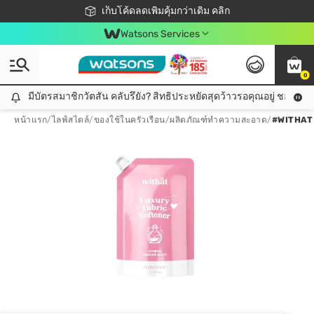
ชอปออนไลน์ครั้งแรก ลดเพิ่มจุก ๆ 10%! 🎉
เก็บโค้ดลดเพิ่มคุ้มกว่าเดิม คลิก
สมาชิกวัตสัน คลับดียังไง?
📦ส่งฟรี! เมื่อชอป 499฿
Watsons Services
0
มีบัตรสมาชิกวัตสัน คลับรึยัง? สิทธิประหยัดสุดว้าวรอคุณอยู่ ชอปคุ้มกว
มีบัตรสมาชิกวัตสัน คลับรึยัง? สิทธิประหยัดสุดว้าวรอคุณอยู่ ชอปคุ้มกว่าเดิม คลิก!
หน้าแรก
/
ไลฟ์สไตล์
/
ของใช้ในครัวเรือน
/
ผลิตภัณฑ์ทำความสะอาด
/
#WITHAT