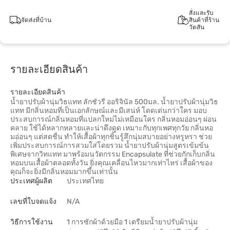
สั่งและรับ
จัดส่งที่บ้าน
สินค้าที่ร้าน
วัตสัน
รายละเอียดสินค้า
รายละเอียดสินค้า
น้ำยาปรับผ้านุ่มวิธแทท ลักชัวรี ออริจินัล 500มล. น้ำยาปรับผ้านุ่มวิธ
แทท มีกลิ่นหอมที่เป็นเอกลักษณ์และมีเสน่ห์ โดดเด่นกว่าใคร มอบ
ประสบการณ์กลิ่นหอมที่แปลกใหม่ไม่เหมือนใคร กลิ่นหอมอ่อนๆ ผ่อน
คลาย ใช้ได้หลากหลายและน่าดึงดูด เหมาะกับทุกเพศทุกวัย กลิ่นหอ
มอ่อนๆ แต่สดชื่น ทำให้เสื้อผ้าทุกชิ้นรู้สึกนุ่มสบายอย่างหรูหรา ช่วย
เพิ่มประสบการณ์การสวมใส่โดยรวม น้ำยาปรับผ้านุ่มสูตรเข้มข้น
พิเศษจากวิทแทท มาพร้อมนวัตกรรม Encapsulate ที่ช่วยกักเก็บกลิ่น
หอมบนเสื้อผ้าตลอดทั้งวัน ยิ่งคุณเคลื่อนไหวมากเท่าไหร่ เสื้อผ้าของ
คุณก็จะยิ่งมีกลิ่นหอมมากขึ้นเท่านั้น
ประเทศผู้ผลิต
ประเทศไทย
เลขที่ใบจดแจ้ง
N/A
วิธีการใช้งาน
1 การซักผ้าด้วยมือ 1 เตรียมน้ำยาปรับผ้านุ่ม