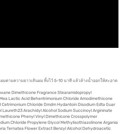
มตามความยาวเส้นผม ทิ้งไว้ 5-10 นาที แล้วล้างน้ำออกให้สะอาด
iloxane Dimethicone Fragrance Stearamidopropyl
Mea Lactic Acid Behentrimonium Chloride Amodimethicone
ol Cetrimonium Chloride Dmdm Hydantoin Disodium Edta Guar
l Laureth23 Arachidyl Alcohol Sodium Succinoyl Argininate
methicone Phenyl Vinyl Dimethicone Crosspolymer
ium Chloride Propylene Glycol Methylisothiazolinone Argania
toria Ternatea Flower Extract Benzyl Alcohol Dehydroacetic