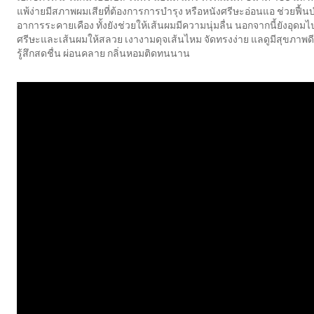
แพ้ง่ายมีสภาพผมเสียที่ต้องการการบำรุง หรือหนังศรีษะอ่อนแอ ช่วยฟื้นบำ
อาการระคายเคือง ทั้งยังช่วยให้เส้นผมมีความนุ่มลื่น นอกจากนี้ยังอุ
ศรีษะและเส้นผมให้สลวย เงางามดุจเส้นไหม จัดทรงง่าย แลดูมีสุขภาพดี 
รู้สึกสดชื่น ผ่อนคลาย กลิ่นหอมติดทนนาน