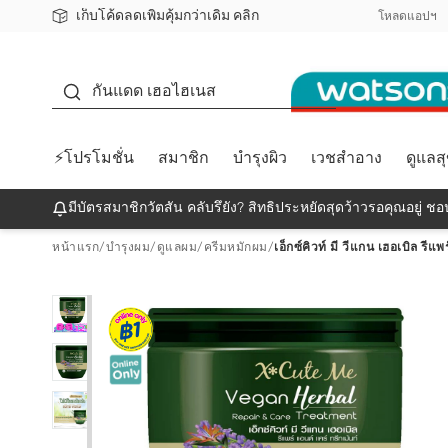
เก็บโค้ดลดเพิ่มคุ้มกว่าเดิม คลิก
ชอปออนไลน์ครั้งแรก ลดเพิ่มจุก ๆ 10%! 🎉
📦ส่งฟรี! เมื่อชอป 499฿
สมาชิกวัตสัน คลับดียังไง?
โหลดแอปฯ
กันแดด
กันแดด เฮอไฮเนส
⚡โปรโมชั่น
สมาชิก
บำรุงผิว
เวชสำอาง
ดูแลส
มีบัตรสมาชิกวัตสัน คลับรึยัง? สิทธิประหยัดสุดว้าวรอคุณอยู่ ชอป
หน้าแรก
/
บำรุงผม
/
ดูแลผม
/
ครีมหมักผม
/
เอ็กซ์คิวท์ มี วีแกน เฮอเบิล รีแ