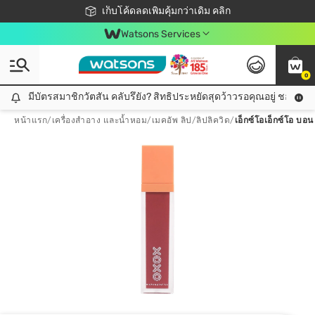
ชอปออนไลน์ครั้งแรก ลดเพิ่มจุก ๆ 10%! 🎉
เก็บโค้ดลดเพิ่มคุ้มกว่าเดิม คลิก
สมาชิกวัตสัน คลับดียังไง?
📦ส่งฟรี! เมื่อชอป 499฿
Watsons Services
0
มีบัตรสมาชิกวัตสัน คลับรึยัง? สิทธิประหยัดสุดว้าวรอคุณอยู่ ชอปคุ้มกว
มีบัตรสมาชิกวัตสัน คลับรึยัง? สิทธิประหยัดสุดว้าวรอคุณอยู่ ชอปคุ้มกว่าเดิม คลิก!
หน้าแรก
/
เครื่องสำอาง และน้ำหอม
/
เมคอัพ ลิป
/
ลิปลิควิด
/
เอ็กซ์โอเอ็กซ์โอ บอน