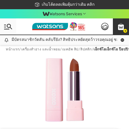
ชอปออนไลน์ครั้งแรก ลดเพิ่มจุก ๆ 10%! 🎉
เก็บโค้ดลดเพิ่มคุ้มกว่าเดิม คลิก
สมาชิกวัตสัน คลับดียังไง?
📦ส่งฟรี! เมื่อชอป 499฿
Watsons Services
0
มีบัตรสมาชิกวัตสัน คลับรึยัง? สิทธิประหยัดสุดว้าวรอคุณอยู่ ชอปคุ้มกว
มีบัตรสมาชิกวัตสัน คลับรึยัง? สิทธิประหยัดสุดว้าวรอคุณอยู่ ชอปคุ้มกว่าเดิม คลิก!
หน้าแรก
/
เครื่องสำอาง และน้ำหอม
/
เมคอัพ ลิป
/
ลิปสติก
/
เอ็กซ์โอเอ็กซ์โอ ป๊อป