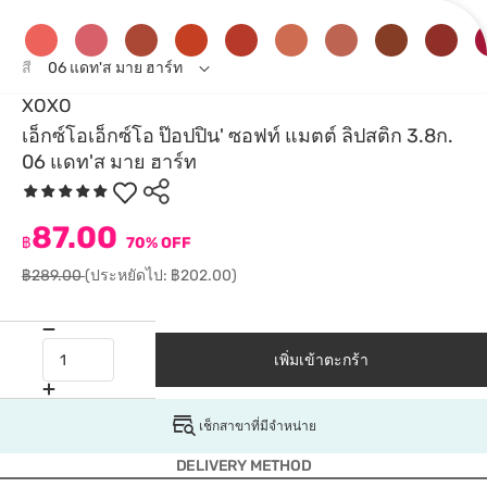
สี
06 แดท'ส มาย ฮาร์ท
XOXO
เอ็กซ์โอเอ็กซ์โอ ป๊อปปิน' ซอฟท์ แมตต์ ลิปสติก 3.8ก.
06 แดท'ส มาย ฮาร์ท
87.00
฿
70% OFF
฿289.00
(ประหยัดไป: ฿202.00)
เพิ่มเข้าตะกร้า
เช็กสาขาที่มีจำหน่าย
DELIVERY METHOD