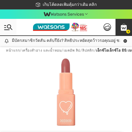
ชอปออนไลน์ครั้งแรก ลดเพิ่มจุก ๆ 10%! 🎉
เก็บโค้ดลดเพิ่มคุ้มกว่าเดิม คลิก
สมาชิกวัตสัน คลับดียังไง?
📦ส่งฟรี! เมื่อชอป 499฿
Watsons Services
0
มีบัตรสมาชิกวัตสัน คลับรึยัง? สิทธิประหยัดสุดว้าวรอคุณอยู่ ชอปคุ้มกว
มีบัตรสมาชิกวัตสัน คลับรึยัง? สิทธิประหยัดสุดว้าวรอคุณอยู่ ชอปคุ้มกว่าเดิม คลิก!
หน้าแรก
/
เครื่องสำอาง และน้ำหอม
/
เมคอัพ ลิป
/
ลิปสติก
/
เอ็กซ์โอเอ็กซ์โอ มินิ เ