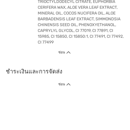
TRIOCTYLDODECYL CITRATE, EUPHORBIA
CERIFERA WAX, ALOE VERA LEAF EXTRACT,
MINERAL OIL, COCOS NUCIFERA OIL, ALOE
BARBADENSIS LEAF EXTRACT, SIMMONDSIA
CHINENSIS SEED OIL, PHENOXYETHANOL,
CAPRYLYL GLYCOL, CI 77019, CI 77891, CI
15985, CI 15850, CI 15850:1, CI 77491, CI 77492,
CI 77499
ซ่อน
ชำระเงินและการจัดส่ง
ซ่อน