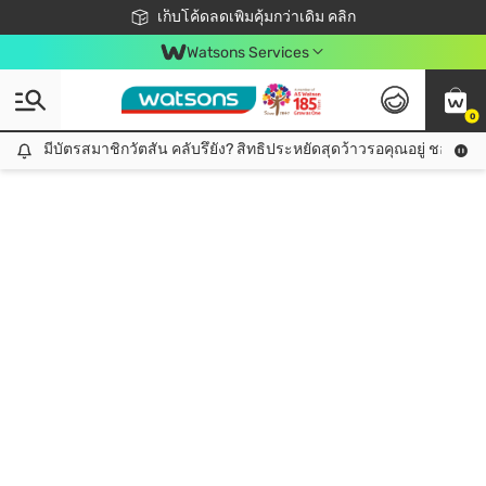
ชอปออนไลน์ครั้งแรก ลดเพิ่มจุก ๆ 10%! 🎉
เก็บโค้ดลดเพิ่มคุ้มกว่าเดิม คลิก
สมาชิกวัตสัน คลับดียังไง?
📦ส่งฟรี! เมื่อชอป 499฿
Watsons Services
0
มีบัตรสมาชิกวัตสัน คลับรึยัง? สิทธิประหยัดสุดว้าวรอคุณอยู่ ชอปคุ้มกว
มีบัตรสมาชิกวัตสัน คลับรึยัง? สิทธิประหยัดสุดว้าวรอคุณอยู่ ชอปคุ้มกว่าเดิม คลิก!