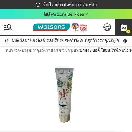
ชอปออนไลน์ครั้งแรก ลดเพิ่มจุก ๆ 10%! 🎉
เก็บโค้ดลดเพิ่มคุ้มกว่าเดิม คลิก
สมาชิกวัตสัน คลับดียังไง?
📦ส่งฟรี! เมื่อชอป 499฿
Watsons Services
0
มีบัตรสมาชิกวัตสัน คลับรึยัง? สิทธิประหยัดสุดว้าวรอคุณอยู่ ชอปคุ้มกว
มีบัตรสมาชิกวัตสัน คลับรึยัง? สิทธิประหยัดสุดว้าวรอคุณอยู่ ชอปคุ้มกว่าเดิม คลิก!
หน้าแรก
/
บำรุงผิว
/
ดูแลผิวหน้า
/
เซรั่มบำรุงผิว
/
ยามาย บอดี้ โลชั่น ไวท์เทนนิ่ง 