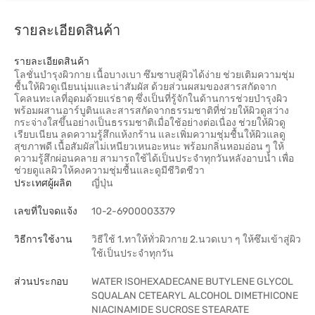
รายละเอียดสินค้า
รายละเอียดสินค้า
โลชั่นบำรุงผิวกาย เนื้อบางเบา ซึมซาบสู่ผิวได้ง่าย ช่วยเติมความชุ่ม
ชื้นให้ผิวดูเนียนนุ่มและน่าสัมผัส ด้วยส่วนผสมของสารสกัดจาก
โคลนทะเลที่อุดมด้วยแร่ธาตุ ซึ่งเป็นที่รู้จักในด้านการช่วยบำรุงผิว
พร้อมผสานอาร์บูตินและสารสกัดจากธรรมชาติที่ช่วยให้ผิวดูสว่าง
กระจ่างใสขึ้นอย่างเป็นธรรมชาติเมื่อใช้อย่างต่อเนื่อง ช่วยให้ผิวดู
เรียบเนียน ลดความรู้สึกแห้งกร้าน และเพิ่มความชุ่มชื้นให้ผิวแลดู
สุขภาพดี เนื้อสัมผัสไม่เหนียวเหนอะหนะ พร้อมกลิ่นหอมอ่อน ๆ ให้
ความรู้สึกผ่อนคลาย สามารถใช้ได้เป็นประจำทุกวันหลังอาบน้ำ เพื่อ
ช่วยดูแลผิวให้คงความชุ่มชื้นและดูมีชีวิตชีวา
ประเทศผู้ผลิต
ญี่ปุ่น
เลขที่ใบจดแจ้ง
10-2-6900003379
วิธีการใช้งาน
วิธีใช้ 1.ทาให้ทั่วผิวกาย 2.นวดเบา ๆ ให้ซึมเข้าสู่ผิว
ใช้เป็นประจำทุกวัน
ส่วนประกอบ
WATER ISOHEXADECANE BUTYLENE GLYCOL
SQUALAN CETEARYL ALCOHOL DIMETHICONE
NIACINAMIDE SUCROSE STEARATE