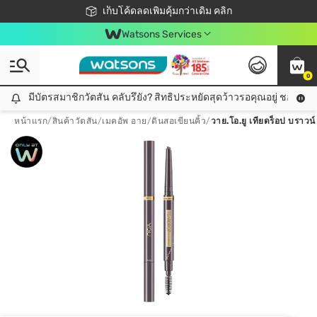
ชอปออนไลน์ครั้งแรก ลดเพิ่มจุก ๆ 10%! 🎉
เก็บโค้ดลดเพิ่มคุ้มกว่าเดิม คลิก
สมาชิกวัตสัน คลับดียังไง?
📦ส่งฟรี! เมื่อชอป 499฿
Watsons Services
0
มีบัตรสมาชิกวัตสัน คลับรึยัง? สิทธิประหยัดสุดว้าวรอคุณอยู่ ชอปคุ้มกว
มีบัตรสมาชิกวัตสัน คลับรึยัง? สิทธิประหยัดสุดว้าวรอคุณอยู่ ชอปคุ้มกว่าเดิม คลิก!
หน้าแรก
/
สินค้าวัตสัน
/
เมคอัพ อาย
/
ดินสอเขียนคิ้ว
/
วาย.โอ.ยู เทียดร็อป บราวน