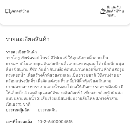
สั่งและรับ
จัดส่งที่บ้าน
สินค้าที่ร้าน
วัตสัน
รายละเอียดสินค้า
รายละเอียดสินค้า
วายโอยู เทียร์ดรอป โบรว์ ดีไฟเนอร์ ให้คุณนิยามคิ้วสวยเป็น
ธรรมชาติในแบบคุณ ดินสอเขียนคิ้วแบบแท่งหมุนออโต้ เนื้อเนียนนุ่ม
ลื่น เขียนง่าย สีชัด กันน้ำ กันเหงื่อ ติดทนนานตลอดทั้งวัน หัวดินสอรูป
ทรงหยดน้ำ เพื่อสร้างคิ้วที่สวยงามและเป็นธรรมชาติ ใช้งานง่าย มา
พร้อมแปรงปัดคิ้ว เพื่อจัดแต่งขนคิ้วเกลี่ยให้คิ้วฟุ้งเรียงเส้นสวย
ปราศจากสารพาราเบนและน้ำหอม ไม่ก่อให้เกิดการระคายเคืองผิว มี
ให้เลือกถึง 4 เฉดสี คุณสมบัติของผลิตภัณฑ์ 1.เขียนง่ายด้วยหัวดินสอ
แบบปลายหยดน้ำ 2.เส้นเรียบเนียนเขียนง่ายลื่นไหล 3.ทรงคิ้วสวย
เป็นธรรมชาติ
ประเทศผู้ผลิต
ประเทศจีน
เลขที่ใบจดแจ้ง
10-2-6400004515