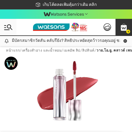
ชอปออนไลน์ครั้งแรก ลดเพิ่มจุก ๆ 10%! 🎉
เก็บโค้ดลดเพิ่มคุ้มกว่าเดิม คลิก
สมาชิกวัตสัน คลับดียังไง?
📦ส่งฟรี! เมื่อชอป 499฿
Watsons Services
0
มีบัตรสมาชิกวัตสัน คลับรึยัง? สิทธิประหยัดสุดว้าวรอคุณอยู่ ชอปคุ้มกว
มีบัตรสมาชิกวัตสัน คลับรึยัง? สิทธิประหยัดสุดว้าวรอคุณอยู่ ชอปคุ้มกว่าเดิม คลิก!
หน้าแรก
/
เครื่องสำอาง และน้ำหอม
/
เมคอัพ ลิป
/
ลิปทินท์
/
วาย.โอ.ยู. คลาวด์ เพนต