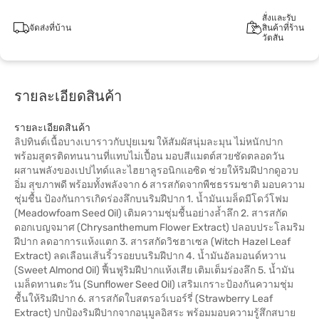
สั่งและรับ
จัดส่งที่บ้าน
สินค้าที่ร้าน
วัตสัน
รายละเอียดสินค้า
รายละเอียดสินค้า
ลิปทินต์เนื้อบางเบาราวกับปุยเมฆ ให้สัมผัสนุ่มละมุน ไม่หนักปาก
พร้อมสูตรติดทนนานที่แทบไม่เปื้อน มอบสีแมตต์สวยชัดตลอดวัน
ผสานพลังของเปปไทด์และไฮยาลูรอนิกแอซิด ช่วยให้ริมฝีปากดูอวบ
อิ่ม สุขภาพดี พร้อมทั้งพลังจาก 6 สารสกัดจากพืชธรรมชาติ มอบความ
ชุ่มชื้น ป้องกันการเกิดร่องลึกบนริมฝีปาก 1. น้ำมันเมล็ดมีโดว์โฟม
(Meadowfoam Seed Oil) เติมความชุ่มชื้นอย่างล้ำลึก 2. สารสกัด
ดอกเบญจมาศ (Chrysanthemum Flower Extract) ปลอบประโลมริม
ฝีปาก ลดอาการแห้งแตก 3. สารสกัดวิชฮาเซล (Witch Hazel Leaf
Extract) ลดเลือนเส้นริ้วรอยบนริมฝีปาก 4. น้ำมันอัลมอนด์หวาน
(Sweet Almond Oil) ฟื้นฟูริมฝีปากแห้งเสีย เติมเต็มร่องลึก 5. น้ำมัน
เมล็ดทานตะวัน (Sunflower Seed Oil) เสริมเกราะป้องกันความชุ่ม
ชื้นให้ริมฝีปาก 6. สารสกัดใบสตรอว์เบอร์รี่ (Strawberry Leaf
Extract) ปกป้องริมฝีปากจากอนุมูลอิสระ พร้อมมอบความรู้สึกสบาย