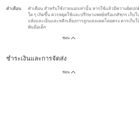
คำเตือน
คำเตือน สำหรับใช้ภายนอกเท่านั้น หากใช้แล้วมีความผิดปกต
ใด ๆ เกิดขึ้น ควรหยุดใช้และปรึกษาแพทย์หรือเภสัชกร เก็บใน
แห้งและเย็นและหลีกเลี่ยงการถูกแสงแดดโดยตรง ควรเก็บให
พ้นมือเด็ก
ซ่อน
ชำระเงินและการจัดส่ง
ซ่อน