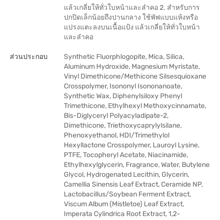
แล้วเกลี่ยให้ทั่วใบหน้าและลำคอ 2. สำหรับการ
ปกปิดเล็กน้อยถึงปานกลาง ใช้พัฟแบบแห้งหรือ
แปรงแตะลงบนเนื้อแป้ง แล้วเกลี่ยให้ทั่วใบหน้า
และลำคอ
ส่วนประกอบ
Synthetic Fluorphlogopite, Mica, Silica,
Aluminum Hydroxide, Magnesium Myristate,
Vinyl Dimethicone/Methicone Silsesquioxane
Crosspolymer, Isononyl Isononanoate,
Synthetic Wax, Diphenylsiloxy Phenyl
Trimethicone, Ethylhexyl Methoxycinnamate,
Bis-Diglyceryl Polyacyladipate-2,
Dimethicone, Triethoxycaprylylsilane,
Phenoxyethanol, HDI/Trimethylol
Hexyllactone Crosspolymer, Lauroyl Lysine,
PTFE, Tocopheryl Acetate, Niacinamide,
Ethylhexylglycerin, Fragrance, Water, Butylene
Glycol, Hydrogenated Lecithin, Glycerin,
Camellia Sinensis Leaf Extract, Ceramide NP,
Lactobacillus/Soybean Ferment Extract,
Viscum Album (Mistletoe) Leaf Extract,
Imperata Cylindrica Root Extract, 1,2-