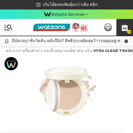
ชอปออนไลน์ครั้งแรก ลดเพิ่มจุก ๆ 10%! 🎉
เก็บโค้ดลดเพิ่มคุ้มกว่าเดิม คลิก
สมาชิกวัตสัน คลับดียังไง?
📦ส่งฟรี! เมื่อชอป 499฿
Watsons Services
0
มีบัตรสมาชิกวัตสัน คลับรึยัง? สิทธิประหยัดสุดว้าวรอคุณอยู่ ชอปคุ้มกว
มีบัตรสมาชิกวัตสัน คลับรึยัง? สิทธิประหยัดสุดว้าวรอคุณอยู่ ชอปคุ้มกว่าเดิม คลิก!
หน้าแรก
/
เครื่องสำอาง และน้ำหอม
/
เมคอัพ เฟส
/
แป้ง
/
#YOU CLOUD TOUCH