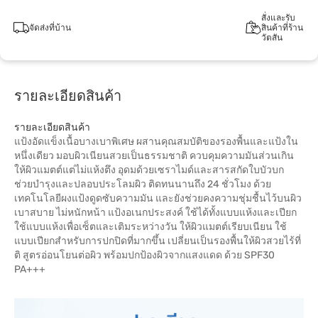
สั่งและรับ
จัดส่งที่บ้าน
สินค้าที่ร้าน
วัตสัน
รายละเอียดสินค้า
รายละเอียดสินค้า
แป้งอัดแข็งเนื้อบางเบาพิเศษ ผสานคุณสมบัติของรองพื้นและแป้งใน
หนึ่งเดียว มอบผิวเนียนสวยเป็นธรรมชาติ ควบคุมความมันส่วนเกิน
ให้ผิวแมตต์แต่ไม่แห้งตึง อุดมด้วยเซราไมด์และสารสกัดใบบัวบก
ช่วยบำรุงและปลอบประโลมผิว ติดทนนานถึง 24 ชั่วโมง ด้วย
เทคโนโลยีผงแป้งดูดซับความมัน และยังช่วยคงความชุ่มชื้นไว้บนผิว
เบาสบาย ไม่หนักหน้า แป้งอเนกประสงค์ ใช้ได้ทั้งแบบแห้งและเปียก
ใช้แบบแห้งเพื่อเซ็ตและเติมระหว่างวัน ให้ผิวแมตต์เรียบเนียน ใช้
แบบเปียกสำหรับการปกปิดที่มากขึ้น เปลี่ยนเป็นรองพื้นให้ผิวสวยไร้ที่
ติ สูตรอ่อนโยนต่อผิว พร้อมปกป้องผิวจากแสงแดด ด้วย SPF30
PA+++