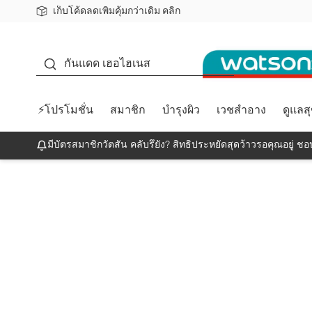
เก็บโค้ดลดเพิ่มคุ้มกว่าเดิม คลิก
ชอปออนไลน์ครั้งแรก ลดเพิ่มจุก ๆ 10%! 🎉
📦ส่งฟรี! เมื่อชอป 499฿
สมาชิกวัตสัน คลับดียังไง?
กันแดด
กันแดด เฮอไฮเนส
⚡โปรโมชั่น
สมาชิก
บำรุงผิว
เวชสำอาง
ดูแลส
มีบัตรสมาชิกวัตสัน คลับรึยัง? สิทธิประหยัดสุดว้าวรอคุณอยู่ ชอป