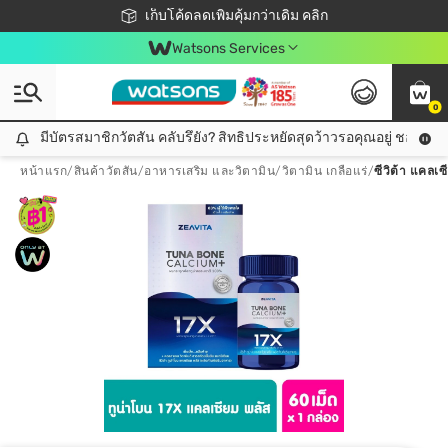
ชอปออนไลน์ครั้งแรก ลดเพิ่มจุก ๆ 10%! 🎉
เก็บโค้ดลดเพิ่มคุ้มกว่าเดิม คลิก
สมาชิกวัตสัน คลับดียังไง?
📦ส่งฟรี! เมื่อชอป 499฿
Watsons Services
0
มีบัตรสมาชิกวัตสัน คลับรึยัง? สิทธิประหยัดสุดว้าวรอคุณอยู่ ชอปคุ้มกว
มีบัตรสมาชิกวัตสัน คลับรึยัง? สิทธิประหยัดสุดว้าวรอคุณอยู่ ชอปคุ้มกว่าเดิม คลิก!
หน้าแรก
/
สินค้าวัตสัน
/
อาหารเสริม และวิตามิน
/
วิตามิน เกลือแร่
/
ซีวิต้า แคลเซ