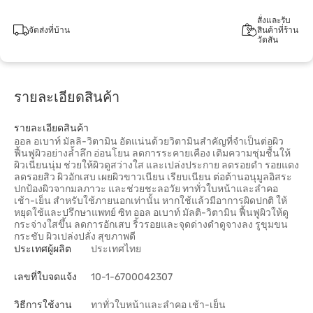
สั่งและรับ
จัดส่งที่บ้าน
สินค้าที่ร้าน
วัตสัน
รายละเอียดสินค้า
รายละเอียดสินค้า
ออล อเบาท์ มัลลิ-วิตามิน อัดแน่นด้วยวิตามินสำคัญที่จำเป็นต่อผิว
ฟื้นฟูผิวอย่างล้ำลึก อ่อนโยน ลดการระคายเคือง เติมความชุ่มชื้นให้
ผิวเนียนนุ่ม ช่วยให้ผิวดูสว่างใส และเปล่งประกาย ลดรอยดำ รอยแดง
ลดรอยสิว ผิวอักเสบ เผยผิวขาวเนียน เรียบเนียน ต่อต้านอนุมูลอิสระ
ปกป้องผิวจากมลภาวะ และช่วยชะลอวัย ทาทั่วใบหน้าและลำคอ
เช้า-เย็น สำหรับใช้ภายนอกเท่านั้น หากใช้แล้วมีอาการผิดปกติ ให้
หยุดใช้และปรึกษาแพทย์ ซิท ออล อเบาท์ มัลติ-วิตามิน ฟื้นฟูผิวให้ดู
กระจ่างใสขึ้น ลดการอักเสบ ริ้วรอยและจุดด่างดำดูจางลง รูขุมขน
กระชับ ผิวเปล่งปลั่ง สุขภาพดี
ประเทศผู้ผลิต
ประเทศไทย
เลขที่ใบจดแจ้ง
10-1-6700042307
วิธีการใช้งาน
ทาทั่วใบหน้าและลำคอ เช้า-เย็น