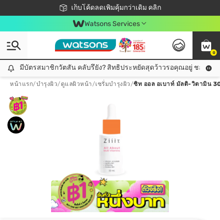
ชอปออนไลน์ครั้งแรก ลดเพิ่มจุก ๆ 10%! 🎉
เก็บโค้ดลดเพิ่มคุ้มกว่าเดิม คลิก
สมาชิกวัตสัน คลับดียังไง?
📦ส่งฟรี! เมื่อชอป 499฿
Watsons Services
0
มีบัตรสมาชิกวัตสัน คลับรึยัง? สิทธิประหยัดสุดว้าวรอคุณอยู่ ชอปคุ้มกว
มีบัตรสมาชิกวัตสัน คลับรึยัง? สิทธิประหยัดสุดว้าวรอคุณอยู่ ชอปคุ้มกว่าเดิม คลิก!
หน้าแรก
/
บำรุงผิว
/
ดูแลผิวหน้า
/
เซรั่มบำรุงผิว
/
ซิท ออล อเบาท์ มัลติ-วิตามิน 3