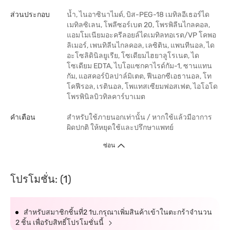
ส่วนประกอบ
น้ำ, ไนอาซินาไมด์, บิส-PEG-18 เมทิลอีเธอร์ได
เมทิลซิเลน, โพลีซอร์เบต 20, โพรพิลีนไกลคอล,
แอมโมเนียมอะครีลอยล์ไดเมทิลทอเรต/VP โคพอ
ลิเมอร์, เพนทิลีนไกลคอล, เลซิติน, แพนทีนอล, ได
อะโซลิดินิลยูเรีย, โซเดียมไฮยาลูโรเนต, ได
โซเดียม EDTA, ไบโอแซกคาไรด์กัม-1, ซานแทน
กัม, แอสคอร์บิลปาล์มิเตต, ฟีนอกซีเอธานอล, โท
โคฟีรอล, เรตินอล, โพแทสเซียมฟอสเฟต, ไอโอโด
โพรพินิลบิวทิลคาร์บาเมต
คำเตือน
สำหรับใช้ภายนอกเท่านั้น / หากใช้แล้วมีอาการ
ผิดปกติ ให้หยุดใช้และปรึกษาแพทย์
ซ่อน
โปรโมชั่น: (1)
สำหรับสมาชิกชิ้นที่2 1บ.กรุณาเพิ่มสินค้าเข้าในตะกร้าจำนวน
2 ชิ้น เพื่อรับสิทธิ์โปรโมชั่นนี้