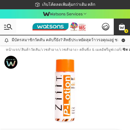
ชอปออนไลน์ครั้งแรก ลดเพิ่มจุก ๆ 10%! 🎉
เก็บโค้ดลดเพิ่มคุ้มกว่าเดิม คลิก
สมาชิกวัตสัน คลับดียังไง?
📦ส่งฟรี! เมื่อชอป 499฿
Watsons Services
0
มีบัตรสมาชิกวัตสัน คลับรึยัง? สิทธิประหยัดสุดว้าวรอคุณอยู่ ชอปคุ้มกว
มีบัตรสมาชิกวัตสัน คลับรึยัง? สิทธิประหยัดสุดว้าวรอคุณอยู่ ชอปคุ้มกว่าเดิม คลิก!
หน้าแรก
/
สินค้าวัตสัน
/
เวชสำอาง
/
เวชสำอาง> คลีนซิ่ง & เมคอัพรีมูฟเวอร์
/
ซิท 