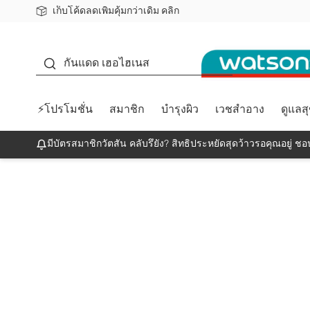
เก็บโค้ดลดเพิ่มคุ้มกว่าเดิม คลิก
ชอปออนไลน์ครั้งแรก ลดเพิ่มจุก ๆ 10%! 🎉
📦ส่งฟรี! เมื่อชอป 499฿
สมาชิกวัตสัน คลับดียังไง?
กันแดด
กันแดด เฮอไฮเนส
⚡โปรโมชั่น
สมาชิก
บำรุงผิว
เวชสำอาง
ดูแลส
มีบัตรสมาชิกวัตสัน คลับรึยัง? สิทธิประหยัดสุดว้าวรอคุณอยู่ ชอป