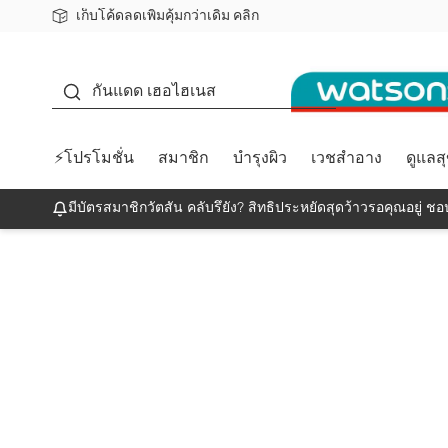
เก็บโค้ดลดเพิ่มคุ้มกว่าเดิม คลิก
ชอปออนไลน์ครั้งแรก ลดเพิ่มจุก ๆ 10%! 🎉
📦ส่งฟรี! เมื่อชอป 499฿
สมาชิกวัตสัน คลับดียังไง?
กันแดด
กันแดด เฮอไฮเนส
⚡โปรโมชั่น
สมาชิก
บำรุงผิว
เวชสำอาง
ดูแลส
มีบัตรสมาชิกวัตสัน คลับรึยัง? สิทธิประหยัดสุดว้าวรอคุณอยู่ ชอป