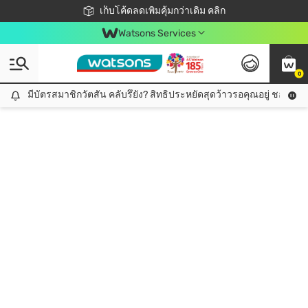
ชอปออนไลน์ครั้งแรก ลดเพิ่มจุก ๆ 10%! 🎉
เก็บโค้ดลดเพิ่มคุ้มกว่าเดิม คลิก
สมาชิกวัตสัน คลับดียังไง?
📦ส่งฟรี! เมื่อชอป 499฿
Watsons Services
0
มีบัตรสมาชิกวัตสัน คลับรึยัง? สิทธิประหยัดสุดว้าวรอคุณอยู่ ชอปคุ้มกว
มีบัตรสมาชิกวัตสัน คลับรึยัง? สิทธิประหยัดสุดว้าวรอคุณอยู่ ชอปคุ้มกว่าเดิม คลิก!