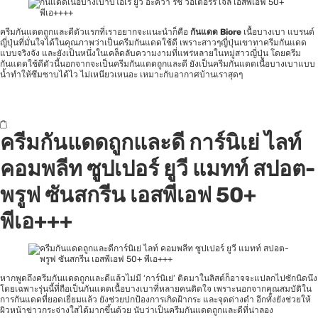
ครีมกันแดดถูกและดีตัวแรกที่เราอยากจะแนะนำก็คือ
กันแดด Biore
เนื้อบางเบา แบรนด์
ญี่ปุ่นที่มั่นใจได้ในคุณภาพว่าเป็นครีมกันแดดใช้ดี เพราะสาวๆญี่ปุ่นเขาทาครีมกันแดด
แบบจริงจัง และยังเป็นหนึ่งในเคล็ดลับความงามที่แพร่หลายในหมู่สาวญี่ปุ่น โดยครีม
กันแดดใช้ดีตัวนี้นอกจากจะเป็นครีมกันแดดถูกและดี ยังเป็นครีมกันแดดเนื้อบางเบาแบบ
น้ำทำให้ซึมซาบได้ไว ไม่เหนียวเหนอะ เหมาะกับอากาศบ้านเราสุดๆ
ครีมกันแดดถูกและดี การ์นิเย่ ไลท์
คอมพลีท ซูปเปอร์ ยูวี แมทท์ สปอต-
พรูฟ ซันสกรีน เอสพีเอฟ 50+
พีเอ+++
หากพูดถึงครีมกันแดดถูกและดีแล้วไม่มี ‘การ์นิเย่’ ติดมาในลิสต์ก็อาจจะแปลกไปซักนิดนึง
โดยเฉพาะรุ่นนี้ที่ถือเป็นกันแดดเนื้อบางเบาที่หลายคนติดใจ เพราะนอกจากคุณสมบัติใน
การกันแดดที่ยอดเยี่ยมแล้ว ยังช่วยปกป้องการเกิดฝ้ากระ และจุดด่างดำ อีกทั้งยังช่วยให้
ผิวหน้าข่าวกระจ่างใสได้มากขึ้นด้วย นับว่าเป็นครีมกันแดดถูกและดีที่น่าลอง