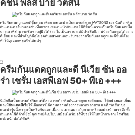
คชั่น พลัส บาย วัตสัน
ครีมกันแดดถูกและดีชิ้นต่อมาที่อยากแนะนำเป็นแบรนด์จาก WATSONS เอง นั่นคือ ครีม
กันแดดเดอร์ม่าแอคชั่น ที่อยากจะขอแนะนำกันแดดใช้ดีชิ้นนี้เพราะเป็นครีมกันแดดเนื้อ
บางเบาที่สามารถซึมซาบสู่ผิวได้ง่าย ไม่เป็นคราบ แต่มีประสิทธิภาพป้องกันแดดได้อย่าง
ดีเยี่ยม และที่สำคัญก็คือไม่อุดตันอย่างแน่นอน รับรองว่าครีมกันแดดถูกและดีชิ้นนี้ต้อง
ทำให้คุณตกหลุมรักได้แน่ๆ
ครีมกันแดดถูกและดี นีเวีย ซัน ออ
ร่า เซรั่ม เอสพีเอฟ 50+ พีเอ +++
นีเวียถือเป็นแบรนด์สกินแคร์ที่สามารถทำครีมกันแดดถูกและดีออกมาได้อย่างยอดเยี่ยม
และมี
กันแดดนีเวีย
ให้เลือกสรรได้ตามความต้องการหลากหลายรุ่น แต่ที่ ‘วัตสัน’ ขอ
แนะนำรุ่นนี้เพราะเป็นครีมกันแดดเนื้อบางเบาเหมาะกับอากาศร้อนอย่างบ้านเรา อีกทั้ง
กันแดดใช้ดีตัวนี้ยังมีคุณสมบัติเปรียบเสมือนไพร์เมอร์ที่ช่วยให้ใบหน้ากระจ่างใสพร้อม
แต่งหน้าต่อได้ทันที