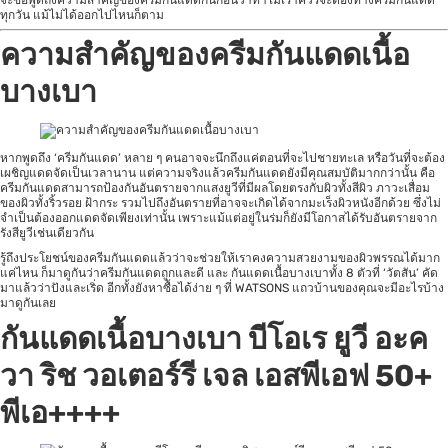
จะขอพูดถึงความสำคัญของครีมกันแดดกันก่อนว่าทำไมเราควรจะต้องทางครีมกันแดด
ทุกวัน แม้ไม่ได้ออกไปไหนก็ตาม
ความสำคัญของครีมกันแดดเนื้อ
บางเบา
หากพูดถึง ‘ครีมกันแดด’ หลาย ๆ คนอาจจะนึกถึงแค่ตอนที่จะไปชายทะเล หรือวันที่จะต้อง
เผชิญแดดจัดเป็นเวลานาน แต่ความจริงแล้วครีมกันแดดยังมีคุณสมบัติมากกว่านั้น คือ
ครีมกันแดดสามารถป้องกันอันตรายจากแสงยูวีที่มีผลโดยตรงกับผิวทั้งสีผิว ภาวะเสื่อม
ของผิวทั้งริ้วรอย ฝ้ากระ รวมไปถึงอันตรายที่อาจจะเกิดได้จากมะเร็งผิวหนังอีกด้วย ซึ่งไม่
จำเป็นต้องออกแดดจัดเพียงเท่านั้น เพราะแม้แต่อยู่ในร่มก็ยังมีโอกาสได้รับอันตรายจาก
รังสียูวีเช่นเดียวกัน
รู้ถึงประโยชน์ของครีมกันแดดแล้วว่าจะช่วยให้เราคงความสวยงามของผิวพรรณได้มาก
แค่ไหน ก็มาดูกันว่าครีมกันแดดถูกและดี และ กันแดดเนื้อบางเบาทั้ง 8 ตัวที่ ‘วัตสัน’ คัด
มาแล้วว่าปังและเริ่ด อีกทั้งยังหาซื้อได้ง่าย ๆ ที่ WATSONS แถวบ้านของคุณจะมีอะไรบ้าง
มาดูกันเลย
กันแดดเนื้อบางเบา บีโอเร ยูวี อะค
วา ริช วอเตอร์รี เจล เอสพีเอฟ 50+
พีเอ++++