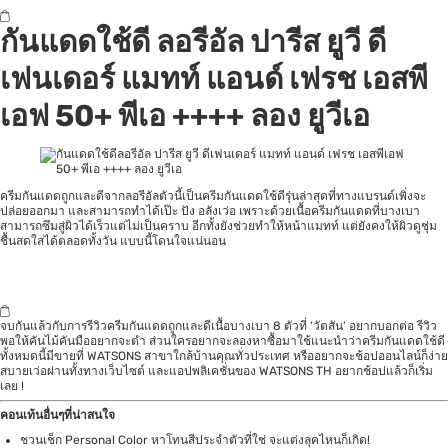
กันแดดใช้ดี ลอรีอัล ปารีส ยูวี ดี
เฟนเดอร์ แมทท์ แอนด์ เฟรช เอสพี
เอฟ 50+ พีเอ ++++ ลอง ยูวีเอ
ครีมกันแดดถูกและดีจากลอรีอัลตัวนี้เป็นครีมกันแดดใช้ดีรุ่นล่าสุดที่ทางแบรนด์เพิ่งจะ
ปล่อยออกมา และสามารถทำได้เป๊ะ ปัง อลังเว่อ เพราะด้วยเนื้อครีมกันแดดที่บางเบา
สามารถซึมสู่ผิวได้เร็วแต่ไม่เป็นคราบ อีกทั้งยังช่วยทำให้หน้าแมทท์ แต่ยังคงให้ผิวดูชุ่ม
ชื้นสดใสได้ตลอดทั้งวัน แบบนี้โดนใจแน่นอน
จบกันแล้วกับการรีวิวครีมกันแดดถูกและดีเนื้อบางเบา 8 ตัวที่ ‘วัตสัน’ อยากบอกต่อ รีวิว
พอให้คันไม้คันมืออยากจะตำ ส่วนใครอยากจะลองหาซื้อมาใช้แนะนำว่าครีมกันแดดใช้ดี
ทั้งหมดนี้มีขายที่ WATSONS สาขาใกล้บ้านคุณทั่วประเทศ หรืออยากจะช้อปออนไลน์ก็ง่าย
สบายเว่อผ่านทั้งทางเว็บไซต์ และแอปพลิเคชั่นของ WATSONS TH อยากช้อปแล้วก็เริ่ม
เลย !
คอนเท้นอื่นๆที่น่าสนใจ
ชวนเช็ก Personal Color หาโทนสีประจำตัวที่ใช่ จะแต่งลุคไหนก็เกิด!