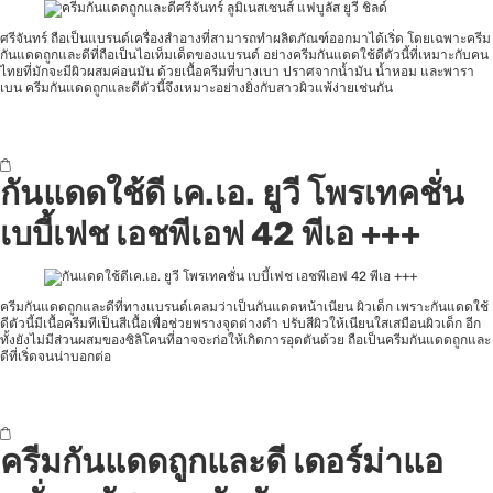
ศรีจันทร์ ถือเป็นแบรนด์เครื่องสำอางที่สามารถทำผลิตภัณฑ์ออกมาได้เริ่ด โดยเฉพาะครีม
กันแดดถูกและดีที่ถือเป็นไอเท็มเด็ดของแบรนด์ อย่างครีมกันแดดใช้ดีตัวนี้ที่เหมาะกับคน
ไทยที่มักจะมีผิวผสมค่อนมัน ด้วยเนื้อครีมที่บางเบา ปราศจากน้ำมัน น้ำหอม และพารา
เบน ครีมกันแดดถูกและดีตัวนี้จึงเหมาะอย่างยิ่งกับสาวผิวแพ้ง่ายเช่นกัน
กันแดดใช้ดี เค.เอ. ยูวี โพรเทคชั่น
เบบี้เฟช เอชพีเอฟ 42 พีเอ +++
ครีมกันแดดถูกและดีที่ทางแบรนด์เคลมว่าเป็นกันแดดหน้าเนียน ผิวเด็ก เพราะกันแดดใช้
ดีตัวนี้มีเนื้อครีมทีเป็นสีเนื้อเพื่อช่วยพรางจุดด่างดำ ปรับสีผิวให้เนียนใสเสมือนผิวเด็ก อีก
ทั้งยังไม่มีส่วนผสมของซิลิโคนที่อาจจะก่อให้เกิดการอุดตันด้วย ถือเป็นครีมกันแดดถูกและ
ดีที่เริ่ดจนน่าบอกต่อ
ครีมกันแดดถูกและดี เดอร์ม่าแอ