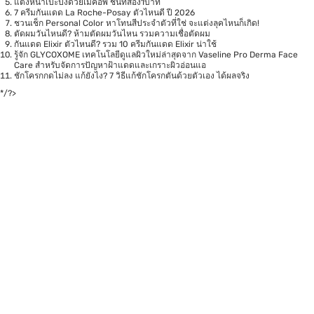
แต่งหน้าเป๊ะปังด้วยเมคอัพ ชิ้นที่สอง1บาท
7 ครีมกันแดด La Roche-Posay ตัวไหนดี ปี 2026
ชวนเช็ก Personal Color หาโทนสีประจำตัวที่ใช่ จะแต่งลุคไหนก็เกิด!
ตัดผมวันไหนดี? ห้ามตัดผมวันไหน รวมความเชื่อตัดผม
กันแดด Elixir ตัวไหนดี? รวม 10 ครีมกันแดด Elixir น่าใช้
รู้จัก GLYCOXOME เทคโนโลยีดูแลผิวใหม่ล่าสุดจาก Vaseline Pro Derma Face
Care สำหรับจัดการปัญหาฝ้าแดดและเกราะผิวอ่อนแอ
ชักโครกกดไม่ลง แก้ยังไง? 7 วิธีแก้ชักโครกตันด้วยตัวเอง ได้ผลจริง
*/?>