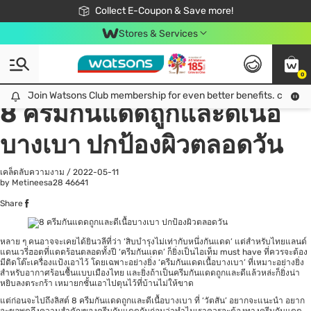
🎉Extra 10% Off Your First Online Order!
📦Free Delivery when shop 499฿
Collect E-Coupon & Save more!
Be Watsons member!
Stores & Services
0
All
ดูแลสุขภาพ
เค
Join Watsons Club membership for even better benefits. click!
Join Watsons Club membership for even better benefits. click!
8 ครีมกันแดดถูกและดีเนื้อ
บางเบา ปกป้องผิวตลอดวัน
เคล็ดลับความงาม
/
2022-05-11
by Metineesa28
46641
Share
หลาย ๆ คนอาจจะเคยได้ยินวลีที่ว่า ‘สิบบำรุงไม่เท่ากับหนึ่งกันแดด’ แต่สำหรับไทยแลนด์
แดนเวรี่ฮอตที่แดดร้อนตลอดทั้งปี ‘ครีมกันแดด’ ก็ยิ่งเป็นไอเท็ม must have ที่ควรจะต้อง
มีติดโต๊ะเครื่องแป้งเอาไว้ โดยเฉพาะอย่างยิ่ง ‘ครีมกันแดดเนื้อบางเบา’ ที่เหมาะอย่างยิ่ง
สำหรับอากาศร้อนชื้นแบบเมืองไทย และยิ่งถ้าเป็นครีมกันแดดถูกและดีแล้วหล่ะก็ยิ่งน่า
หยิบลงตระกร้า เหมายกชั้นเอาไปตุนไว้ที่บ้านไม่ให้ขาด
แต่ก่อนจะไปถึงลิสต์ 8
ครีมกันแดด
ถูกและดีเนื้อบางเบา ที่ ‘วัตสัน’ อยากจะแนะนำ อยาก