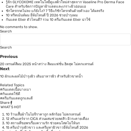
รู้จัก GLYCOXOME เทคโนโลยีดูแลผิวใหม่ล่าสุดจาก Vaseline Pro Derma Face
Care สำหรับจัดการปัญหาฝ้าแดดและเกราะผิวอ่อนแอ
ชักโครกกดไม่ลง แก้ยังไง? 7 วิธีแก้ชักโครกตันด้วยตัวเอง ได้ผลจริง
10 ทรีทเม้นท์ผม ยี่ห้อไหนดี ปี 2026 ช่วยบำรุงผม
กันแดด Elixir ตัวไหนดี? รวม 10 ครีมกันแดด Elixir น่าใช้
No comments to show.
Search
Search
Previous
20 เทรนด์สีผม 2025 หน้าสว่าง สีผมแฟชั่น ฮิตสุด ไม่ตกแทรนด์
Next
10 ผักและผลไม้บำรุงผิว เติมอาหารผิว สำหรับผิวขาดน้ำ
Related Topics
#กันแดดเนื้อบางเบา
#กันแดดใช้ดี
#ครีมกันแดดถูกและดี
Share
WHAT’S HOT
10 ร้านเสื้อผ้าในไอจีราคาถูก หลักร้อย ไม่ตกเทรนด์
12 สกินแคร์จาก CICA ส่วนผสมช่วยลดสิว ผิวระคายเคือง
10 สถานที่ขอพรเรื่องความรัก ช่วยคนโสดไม่ให้นก
15 ครีมบำรุงผิวขาว และครีมทาผิวขาวยี่ห้อไหนดี 2026