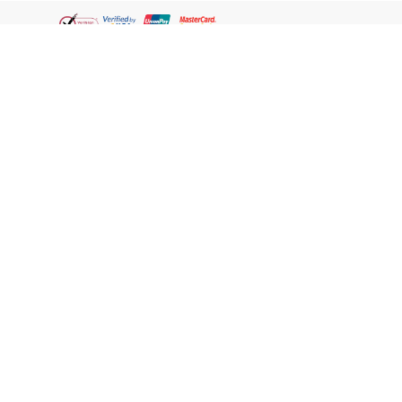
English
WATSONS ESTORE
ABOUT US
WATSONS CLUB
SHOPPING @ WATSONS
LEGAL