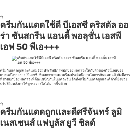
ครีมกันแดดใช้ดี บีเอสซี คริสตัล ออ
ร่า ซันสกรีน แอนตี้ พอลุชั่น เอสพี
เอฟ 50 พีเอ+++
ครีมกันแดดถูกและดีแถมยังมีประสิทธิภาพปกป้องมลภาวะให้กับผิวต้องตัวนี้เลยของ
แบรนด์ไทยอย่าง ‘บีเอชซี’ ที่นอกจากจะเด่นเรื่องประสิทธิภาพในการกันแดดแล้วยังมีสาร
ที่ช่วยปกป้องมลภาวะที่ต้องเผชิญกันในแต่ละวัน อีกทั้งครีมกันแดดถูกและดีตัวนี้ยังช่วย
ปรับสีผิวหลังทาให้ดูกระจ่างใสได้มากขึ้นด้วย
ครีมกันแดดถูกและดีศรีจันทร์ ลูมิ
เนสเซนส์ แฟบูลัส ยูวี ชิลด์