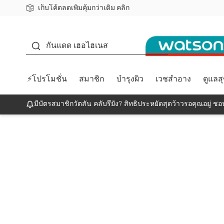
เก็บโค้ดลดเพิ่มคุ้มกว่าเดิม คลิก
ชอปออนไลน์ครั้งแรก ลดเพิ่มจุก ๆ 10%! 🎉
📦ส่งฟรี! เมื่อชอป 499฿
สมาชิกวัตสัน คลับดียังไง?
กันแดด
กันแดด เฮอไฮเนส
⚡โปรโมชั่น
สมาชิก
บำรุงผิว
เวชสำอาง
ดูแลส
มีบัตรสมาชิกวัตสัน คลับรึยัง? สิทธิประหยัดสุดว้าวรอคุณอยู่ ชอป