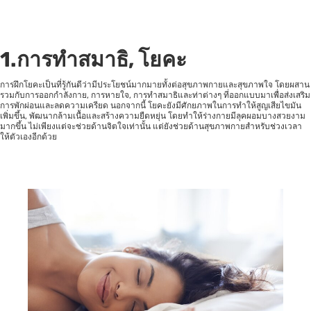
1.การทำสมาธิ, โยคะ
การฝึกโยคะเป็นที่รู้กันดีว่ามีประโยชน์มากมายทั้งต่อสุขภาพกายและสุขภาพใจ โดยผสาน
รวมกับการออกกำลังกาย, การหายใจ, การทำสมาธิและท่าต่างๆ ที่ออกแบบมาเพื่อส่งเสริม
การพักผ่อนและลดความเครียด นอกจากนี้ โยคะยังมีศักยภาพในการทำให้สูญเสียไขมัน
เพิ่มขึ้น, พัฒนากล้ามเนื้อและสร้างความยืดหยุ่น โดยทำให้ร่างกายมีลุคผอมบางสวยงาม
มากขึ้น ไม่เพียงแต่จะช่วยด้านจิตใจเท่านั้น แต่ยังช่วยด้านสุขภาพกายสำหรับช่วงเวลา
ให้ตัวเองอีกด้วย