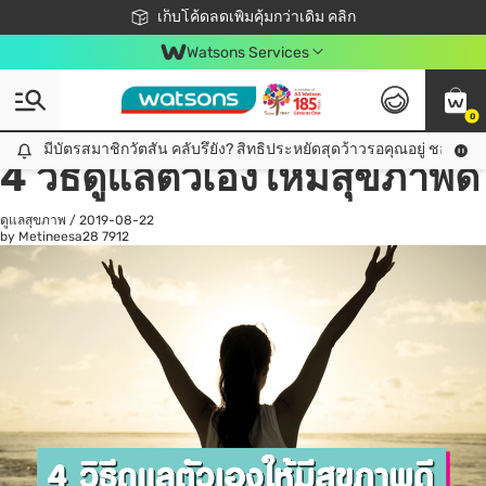
ชอปออนไลน์ครั้งแรก ลดเพิ่มจุก ๆ 10%! 🎉
เก็บโค้ดลดเพิ่มคุ้มกว่าเดิม คลิก
สมาชิกวัตสัน คลับดียังไง?
📦ส่งฟรี! เมื่อชอป 499฿
Watsons Services
0
All
ดูแลสุขภาพ
เค
มีบัตรสมาชิกวัตสัน คลับรึยัง? สิทธิประหยัดสุดว้าวรอคุณอยู่ ชอปคุ้มกว
มีบัตรสมาชิกวัตสัน คลับรึยัง? สิทธิประหยัดสุดว้าวรอคุณอยู่ ชอปคุ้มกว่าเดิม คลิก!
4 วิธีดูแลตัวเองให้มีสุขภาพดี
ดูแลสุขภาพ
/
2019-08-22
by Metineesa28
7912