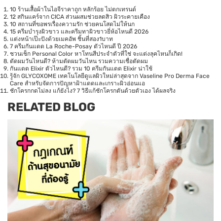
10 ร้านเสื้อผ้าในไอจีราคาถูก หลักร้อย ไม่ตกเทรนด์
12 สกินแคร์จาก CICA ส่วนผสมช่วยลดสิว ผิวระคายเคือง
10 สถานที่ขอพรเรื่องความรัก ช่วยคนโสดไม่ให้นก
15 ครีมบำรุงผิวขาว และครีมทาผิวขาวยี่ห้อไหนดี 2026
แต่งหน้าเป๊ะปังด้วยเมคอัพ ชิ้นที่สอง1บาท
7 ครีมกันแดด La Roche-Posay ตัวไหนดี ปี 2026
ชวนเช็ก Personal Color หาโทนสีประจำตัวที่ใช่ จะแต่งลุคไหนก็เกิด!
ตัดผมวันไหนดี? ห้ามตัดผมวันไหน รวมความเชื่อตัดผม
กันแดด Elixir ตัวไหนดี? รวม 10 ครีมกันแดด Elixir น่าใช้
รู้จัก GLYCOXOME เทคโนโลยีดูแลผิวใหม่ล่าสุดจาก Vaseline Pro Derma Face
Care สำหรับจัดการปัญหาฝ้าแดดและเกราะผิวอ่อนแอ
ชักโครกกดไม่ลง แก้ยังไง? 7 วิธีแก้ชักโครกตันด้วยตัวเอง ได้ผลจริง
RELATED BLOG