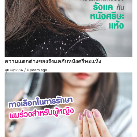
ความแตกต่างของรังแคกับหนังศรีษะแห้ง
ดูแลสุขภาพ
/
6 years ago