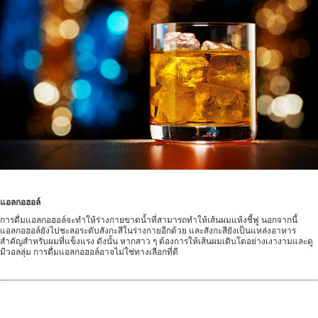
แอลกอฮอล์
การดื่มแอลกอฮอล์จะทำให้ร่างกายขาดน้ำที่สามารถทำให้เส้นผมแห้งชี้ฟู นอกจากนี้
แอลกอฮอล์ยังไปชะลอระดับสังกะสีในร่างกายอีกด้วย และสังกะสียังเป็นแหล่งอาหาร
สำคัญสำหรับผมที่แข็งแรง ดังนั้น หากสาว ๆ ต้องการให้เส้นผมเติบโตอย่างเงางามและดู
มีวอลลุ่ม การดื่มแอลกอฮอล์อาจไม่ใช่ทางเลือกที่ดี