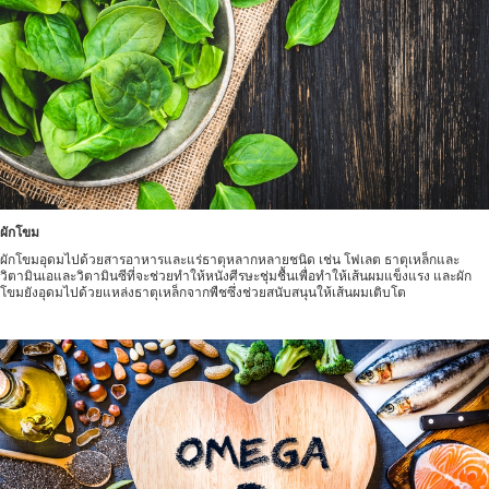
ผักโขม
ผักโขมอุดมไปด้วยสารอาหารและแร่ธาตุหลากหลายชนิด เช่น โฟเลต ธาตุเหล็กและ
วิตามินเอและวิตามินซีที่จะช่วยทำให้หนังศีรษะชุ่มชื้นเพื่อทำให้เส้นผมแข็งแรง และผัก
โขมยังอุดมไปด้วยแหล่งธาตุเหล็กจากพืชซึ่งช่วยสนับสนุนให้เส้นผมเติบโต