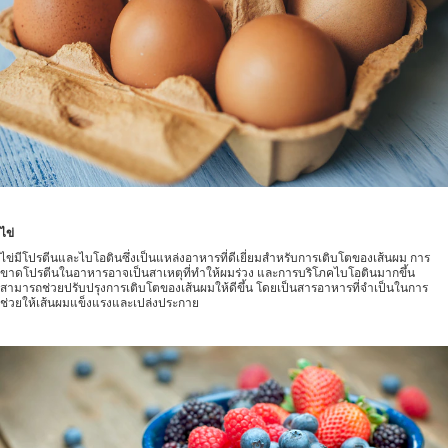
ไข่
ไข่มีโปรตีนและไบโอตินซึ่งเป็นแหล่งอาหารที่ดีเยี่ยมสำหรับการเติบโตของเส้นผม การ
ขาดโปรตีนในอาหารอาจเป็นสาเหตุที่ทำให้ผมร่วง และการบริโภคไบโอตินมากขึ้น
สามารถช่วยปรับปรุงการเติบโตของเส้นผมให้ดีขึ้น โดยเป็นสารอาหารที่จำเป็นในการ
ช่วยให้เส้นผมแข็งแรงและเปล่งประกาย