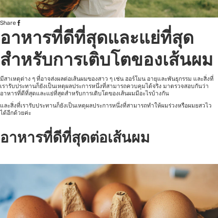
Share
อาหารที่ดีที่สุดและแย่ที่สุด
สำหรับการเติบโตของเส้นผม
มีสาเหตุต่าง ๆ ที่อาจส่งผลต่อเส้นผมของสาว ๆ เช่น ฮอร์โมน อายุและพันธุกรรม และสิ่งที่
เรารับประทานก็ยังเป็นเหตุผลประการหนึ่งที่สามารถควบคุมได้จริง มาตรวจสอบกันว่า
อาหารที่ดีที่สุดและแย่ที่สุดสำหรับการเติบโตของเส้นผมมีอะไรบ้างกัน
และสิ่งที่เรารับประทานก็ยังเป็นเหตุผลประการหนึ่งที่สามารถทำให้ผมร่วงหรือผมยสวไว
ได้อีกด้วยค่ะ
อาหารที่ดีที่สุดต่อเส้นผม