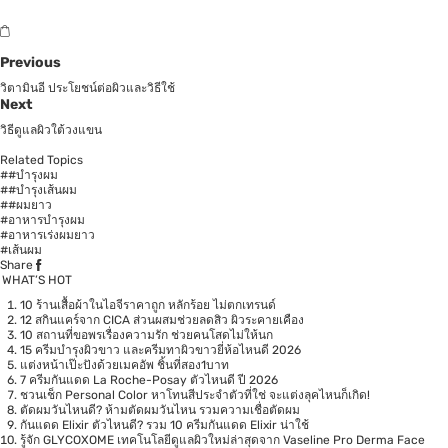
Previous
วิตามินอี ประโยชน์ต่อผิวและวิธีใช้
Next
วิธีดูแลผิวใต้วงแขน
Related Topics
##บำรุงผม
##บำรุงเส้นผม
##ผมยาว
#อาหารบำรุงผม
#อาหารเร่งผมยาว
#เส้นผม
Share
WHAT’S HOT
10 ร้านเสื้อผ้าในไอจีราคาถูก หลักร้อย ไม่ตกเทรนด์
12 สกินแคร์จาก CICA ส่วนผสมช่วยลดสิว ผิวระคายเคือง
10 สถานที่ขอพรเรื่องความรัก ช่วยคนโสดไม่ให้นก
15 ครีมบำรุงผิวขาว และครีมทาผิวขาวยี่ห้อไหนดี 2026
แต่งหน้าเป๊ะปังด้วยเมคอัพ ชิ้นที่สอง1บาท
7 ครีมกันแดด La Roche-Posay ตัวไหนดี ปี 2026
ชวนเช็ก Personal Color หาโทนสีประจำตัวที่ใช่ จะแต่งลุคไหนก็เกิด!
ตัดผมวันไหนดี? ห้ามตัดผมวันไหน รวมความเชื่อตัดผม
กันแดด Elixir ตัวไหนดี? รวม 10 ครีมกันแดด Elixir น่าใช้
รู้จัก GLYCOXOME เทคโนโลยีดูแลผิวใหม่ล่าสุดจาก Vaseline Pro Derma Face