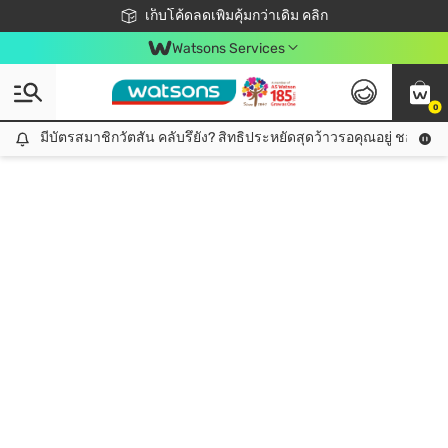
ชอปออนไลน์ครั้งแรก ลดเพิ่มจุก ๆ 10%! 🎉
เก็บโค้ดลดเพิ่มคุ้มกว่าเดิม คลิก
สมาชิกวัตสัน คลับดียังไง?
📦ส่งฟรี! เมื่อชอป 499฿
Watsons Services
0
มีบัตรสมาชิกวัตสัน คลับรึยัง? สิทธิประหยัดสุดว้าวรอคุณอยู่ ชอปคุ้มกว
มีบัตรสมาชิกวัตสัน คลับรึยัง? สิทธิประหยัดสุดว้าวรอคุณอยู่ ชอปคุ้มกว่าเดิม คลิก!