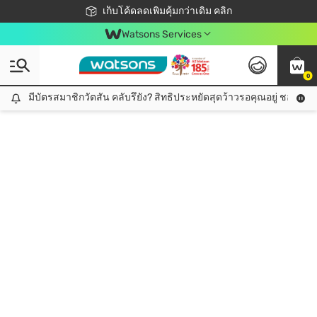
ชอปออนไลน์ครั้งแรก ลดเพิ่มจุก ๆ 10%! 🎉
เก็บโค้ดลดเพิ่มคุ้มกว่าเดิม คลิก
สมาชิกวัตสัน คลับดียังไง?
📦ส่งฟรี! เมื่อชอป 499฿
Watsons Services
0
มีบัตรสมาชิกวัตสัน คลับรึยัง? สิทธิประหยัดสุดว้าวรอคุณอยู่ ชอปคุ้มกว
มีบัตรสมาชิกวัตสัน คลับรึยัง? สิทธิประหยัดสุดว้าวรอคุณอยู่ ชอปคุ้มกว่าเดิม คลิก!