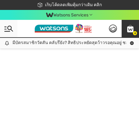
ชอปออนไลน์ครั้งแรก ลดเพิ่มจุก ๆ 10%! 🎉
เก็บโค้ดลดเพิ่มคุ้มกว่าเดิม คลิก
สมาชิกวัตสัน คลับดียังไง?
📦ส่งฟรี! เมื่อชอป 499฿
Watsons Services
0
มีบัตรสมาชิกวัตสัน คลับรึยัง? สิทธิประหยัดสุดว้าวรอคุณอยู่ ชอปคุ้มกว
มีบัตรสมาชิกวัตสัน คลับรึยัง? สิทธิประหยัดสุดว้าวรอคุณอยู่ ชอปคุ้มกว่าเดิม คลิก!