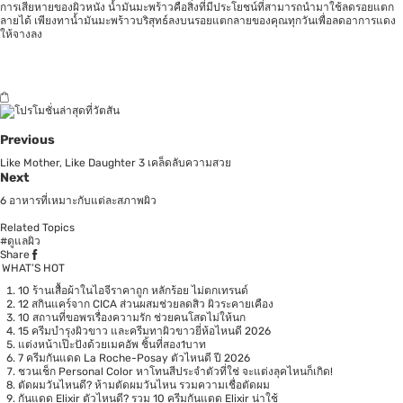
การเสียหายของผิวหนัง น้ำมันมะพร้าวคือสิ่งที่มีประโยชน์ที่สามารถนำมาใช้ลดรอยแตก
ลายได้ เพียงทาน้ำมันมะพร้าวบริสุทธ์ลงบนรอยแตกลายของคุณทุกวันเพื่อลดอาการแดง
ให้จางลง
Previous
Like Mother, Like Daughter 3 เคล็ดลับความสวย
Next
6 อาหารที่เหมาะกับแต่ละสภาพผิว
Related Topics
#ดูแลผิว
Share
WHAT’S HOT
10 ร้านเสื้อผ้าในไอจีราคาถูก หลักร้อย ไม่ตกเทรนด์
12 สกินแคร์จาก CICA ส่วนผสมช่วยลดสิว ผิวระคายเคือง
10 สถานที่ขอพรเรื่องความรัก ช่วยคนโสดไม่ให้นก
15 ครีมบำรุงผิวขาว และครีมทาผิวขาวยี่ห้อไหนดี 2026
แต่งหน้าเป๊ะปังด้วยเมคอัพ ชิ้นที่สอง1บาท
7 ครีมกันแดด La Roche-Posay ตัวไหนดี ปี 2026
ชวนเช็ก Personal Color หาโทนสีประจำตัวที่ใช่ จะแต่งลุคไหนก็เกิด!
ตัดผมวันไหนดี? ห้ามตัดผมวันไหน รวมความเชื่อตัดผม
กันแดด Elixir ตัวไหนดี? รวม 10 ครีมกันแดด Elixir น่าใช้