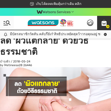
ชอปออนไลน์ครั้งแรก ลดเพิ่มจุก ๆ 10%! 🎉
เก็บโค้ดลดเพิ่มคุ้มกว่าเดิม คลิก
สมาชิกวัตสัน คลับดียังไง?
📦ส่งฟรี! เมื่อชอป 499฿
Watsons Services
0
All
ดูแลสุขภาพ
เค
มีบัตรสมาชิกวัตสัน คลับรึยัง? สิทธิประหยัดสุดว้าวรอคุณอยู่ ชอปคุ้มกว
มีบัตรสมาชิกวัตสัน คลับรึยัง? สิทธิประหยัดสุดว้าวรอคุณอยู่ ชอปคุ้มกว่าเดิม คลิก!
ลด 'ผิวแตกลาย' ด้วยวิธี
ธรรมชาติ
บำรุงผิว
/
2018-05-24
by Metineesa28
26446