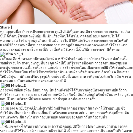
Share
หากคุณเหนื่อยกับการมีรอยแตกลาย คุณไม่ได้เป็นแค่คนเดียว รอยแตกลายสามารถเกิด
ขึ้นได้ทั้งกับผู้ชายและผู้หญิง ซึ่งเป็นเรื่องที่พบได้ทั่วไป ถ้าคุณมีรอยแตกลายไม่ได้
หมายความว่าร่างกายคุณผิดปกติ แม้ว่าจะไม่มีวิธีพิเศษในการลบรอยแตกลายในทันที
แต่ก็มีวิธีการรักษาที่สามารถช่วยลดการปรากฏตัวของรอยแตกต่างและทำให้รอยแตก
ลายจางลงอย่างรวดเร็ว และที่ดีกว่านั้นคือ วิธีเหล่านี้เป็นวิธีทางธรรมชาติทั้งหมด
เรตินอล
คือ ชื่อทางเทคนิคของวิตามิน A ซึ่งมีประโยชน์อย่างอัศจรรย์ในการต่อต้านริ้ว
รอยสำหรับผิว ส่วนประกอบที่ช่วยดูแลผิวนี้เป็นที่รู้ว่าช่วยป้องกันการอุดตันของรูขุมขน
กระตุ้นคอลลาเจนเพื่อลดริ้วรอย และเร่งการสร้างเซลล์ใหม่เพื่อกระจายสีผิวให้เสมอกันและ
ทำให้ผิวเรียบเนียน เพียงใช้สารสกัดวิตามิน A บนผิว หรือรับประทานวิตามิน A ก็จะช่วย
ให้ผิวมีสุขภาพดีและปรับปรุงรูปลักษณ์ของผิวทั้งหมด อาหารที่อุดมไปด้วยวิตามิย A เช่น
แครอทและมันเทศยังช่วยลดรอยแตกลายได้
การขัดผิว
ผลึกแร่ที่ละเอียดมากๆ เป็นอีกหนึ่งวิธีที่ได้รับการพิสูจน์ทางการแพทย์แล้วว่า
ทำให้รอยแตกลายจางลง ผสมน้ำตาลหนึ่งถ้วยกับน้ำมันอัลมอนด์หรือน้ำมันมะพร้าว ถูส่วน
ผสมนี้ไปบนบริเวณที่มีรอยแตกลาย ทำซ้ำๆสัปดาห์ละหลายๆครั้ง
ว่านหางจระเข้บริสุทธ์
เป็นทั้งสารที่มีฤทธิ์รักษาตามธรรมชาติและทำให้ผิวอ่อนนุ่ม ซึ่ง
ทำให้มันเป็นยารักษาที่ยอดเยี่ยมสำหรับรอยแตกลาย สกัดว่านหางจระเข้บริสุทธิ์จากต้น
ว่านหางจระเข้และนำมาทาลงบนรอยแตกลายของคุณทุกวันหลังอาบน้ำ
น้ำมันมะพร้าว
ได้รับการศึกษามาแล้วว่ามีคุณสมบัติในการรักษาและพบว่าสามารถลด
ระยะเวลาที่ใช้ในการรักษาแผลบนผิวหนังได้ เนื่องจากรอยแตกลายเป็นแผลเป็นที่เกิดจาก