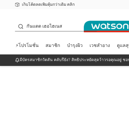
เก็บโค้ดลดเพิ่มคุ้มกว่าเดิม คลิก
ชอปออนไลน์ครั้งแรก ลดเพิ่มจุก ๆ 10%! 🎉
📦ส่งฟรี! เมื่อชอป 499฿
สมาชิกวัตสัน คลับดียังไง?
กันแดด
กันแดด เฮอไฮเนส
⚡โปรโมชั่น
สมาชิก
บำรุงผิว
เวชสำอาง
ดูแลส
มีบัตรสมาชิกวัตสัน คลับรึยัง? สิทธิประหยัดสุดว้าวรอคุณอยู่ ชอป