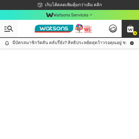
ชอปออนไลน์ครั้งแรก ลดเพิ่มจุก ๆ 10%! 🎉
เก็บโค้ดลดเพิ่มคุ้มกว่าเดิม คลิก
สมาชิกวัตสัน คลับดียังไง?
📦ส่งฟรี! เมื่อชอป 499฿
Watsons Services
0
มีบัตรสมาชิกวัตสัน คลับรึยัง? สิทธิประหยัดสุดว้าวรอคุณอยู่ ชอปคุ้มกว
มีบัตรสมาชิกวัตสัน คลับรึยัง? สิทธิประหยัดสุดว้าวรอคุณอยู่ ชอปคุ้มกว่าเดิม คลิก!