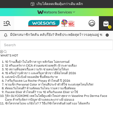
ชอปออนไลน์ครั้งแรก ลดเพิ่มจุก ๆ 10%! 🎉
เก็บโค้ดลดเพิ่มคุ้มกว่าเดิม คลิก
สมาชิกวัตสัน คลับดียังไง?
📦ส่งฟรี! เมื่อชอป 499฿
Watsons Services
0
Tag:
Pickleball
0 item(s) found
มีบัตรสมาชิกวัตสัน คลับรึยัง? สิทธิประหยัดสุดว้าวรอคุณอยู่ ชอปคุ้มกว
มีบัตรสมาชิกวัตสัน คลับรึยัง? สิทธิประหยัดสุดว้าวรอคุณอยู่ ชอปคุ้มกว่าเดิม คลิก!
WHAT’S HOT
10 ร้านเสื้อผ้าในไอจีราคาถูก หลักร้อย ไม่ตกเทรนด์
12 สกินแคร์จาก CICA ส่วนผสมช่วยลดสิว ผิวระคายเคือง
10 สถานที่ขอพรเรื่องความรัก ช่วยคนโสดไม่ให้นก
15 ครีมบำรุงผิวขาว และครีมทาผิวขาวยี่ห้อไหนดี 2026
แต่งหน้าเป๊ะปังด้วยเมคอัพ ชิ้นที่สอง1บาท
7 ครีมกันแดด La Roche-Posay ตัวไหนดี ปี 2026
ชวนเช็ก Personal Color หาโทนสีประจำตัวที่ใช่ จะแต่งลุคไหนก็เกิด!
ตัดผมวันไหนดี? ห้ามตัดผมวันไหน รวมความเชื่อตัดผม
กันแดด Elixir ตัวไหนดี? รวม 10 ครีมกันแดด Elixir น่าใช้
รู้จัก GLYCOXOME เทคโนโลยีดูแลผิวใหม่ล่าสุดจาก Vaseline Pro Derma Face
Care สำหรับจัดการปัญหาฝ้าแดดและเกราะผิวอ่อนแอ
ชักโครกกดไม่ลง แก้ยังไง? 7 วิธีแก้ชักโครกตันด้วยตัวเอง ได้ผลจริง