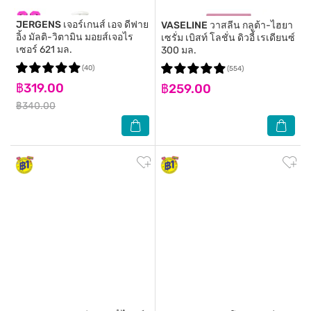
JERGENS
เจอร์เกนส์ เอจ ดีฟาย
VASELINE
วาสลีน กลูต้า-ไฮยา
อิ้ง มัลติ-วิตามิน มอยส์เจอไร
เซรั่ม เบิสท์ โลชั่น ดิวอี้ เรเดียนซ์
เซอร์ 621 มล.
300 มล.
(40)
(554)
฿319.00
฿259.00
฿340.00