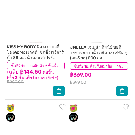
KISS MY BODY
คิส มาย บอดี้
JMELLA
เจเมล่า ดิสนี่ย์ บอดี้
โอ เดอ ทอยเล็ตต์ เซ็กซี่ มาร์การิ
วอช เจลอาบน้ำ กลิ่นบลอสซั่ม ชู
ต้า 88 มล. น้ำหอม สเปรย์
(แอเรียล) 500 มล.
น้ำหอม
(37)
ชิ้นที่2 1บ. │ กดสินค้า 2 ชิ้นเพื่อรับโปรโมชันนี้
(35)
ชิ้นที่2 1บ. สำหรับสมาชิก │ กดสินค้า 2 ชิ้นเพื่อรับโปรโมชันนี้
เฉลี่ย ฿144.50
ต่อชิ้น
฿369.00
(ซื้อ 2 ชิ้น เพื่อรับราคาพิเศษ)
฿289.00
฿399.00