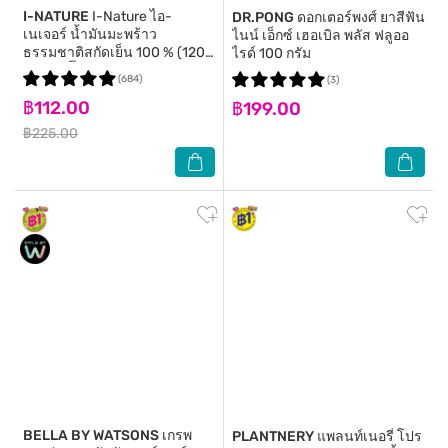
I-NATURE
I-Nature ไอ-
DR.PONG
ดอกเตอร์พงศ์ ยาสีฟัน
เนเจอร์ น้ำมันมะพร้าว
ไนน์ เอ็กซ์ เฮอเบิล พลัส ฟลูออ
ธรรมชาติสกัดเย็น 100 % (120
ไรด์ 100 กรัม
มล.)ฝาปั๊ม
(684)
(3)
฿112.00
฿199.00
฿225.00
BELLA BY WATSONS
เกรพ
PLANTNERY
แพลนท์เนอรี่ โปร