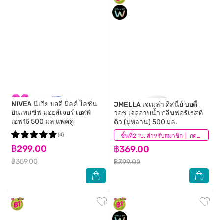
NIVEA
นีเวีย บอดี้ มิลค์ โลชั่น
JMELLA
เจเมล่า ดิสนี่ย์ บอดี้
อินเทนซีฟ มอยส์เจอร์ เอสพี
วอช เจลอาบน้ำ กลิ่นฟอร์เรสท์
เอฟ15 500 มล.แพคคู่
ดิว (มู่หลาน) 500 มล.
(4)
(25)
ชิ้นที่2 1บ. สำหรับสมาชิก │ กดสินค้า 2 ชิ้นเพื่อรับโปรโมชันนี้
฿299.00
฿369.00
฿359.00
฿399.00