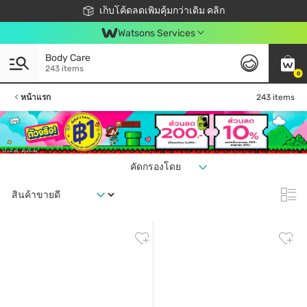
ชอปออนไลน์ครั้งแรก ลดเพิ่มจุก ๆ 10%! 🎉
เก็บโค้ดลดเพิ่มคุ้มกว่าเดิม คลิก
สมาชิกวัตสัน คลับดียังไง?
📦ส่งฟรี! เมื่อชอป 499฿
Watsons Services
Body Care
243 items
0
หน้าแรก
243 items
คัดกรองโดย