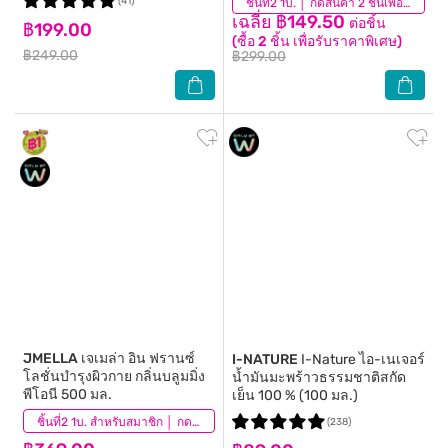
(41)
(38)
ชิ้นที่2 1บ. │ กดสินค้า 2 ชิ้นเพื่อรับโปรโมชันนี้
เฉลี่ย ฿149.50
ต่อชิ้น
฿199.00
(ซื้อ 2 ชิ้น เพื่อรับราคาพิเศษ)
฿249.00
฿299.00
JMELLA
เจเมล่า อิน ฟรานซ์
I-NATURE
I-Nature ไอ-เนเจอร์
โลชั่นบำรุงผิวกาย กลิ่นบลูมมิ่ง
น้ำมันมะพร้าวธรรมชาติสกัด
พีโอนี 500 มล.
เย็น 100 % (100 มล.)
(136)
ชิ้นที่2 1บ. สำหรับสมาชิก │ กดสินค้า 2 ชิ้นเพื่อรับโปรโมชันนี้
(238)