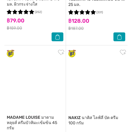
มล. ผิวกระจ่างใส
25 มล.
(252)
(331)
฿79.00
฿128.00
฿159.00
฿187.00
MADAME LOUISE
มาดาม
NAKIZ
นาคิส ไลฟ์ลี่ บัต ครีม
หลุยส์ ครีมบัวหิมะเข้มข้น 45
100 กรัม
กรัม