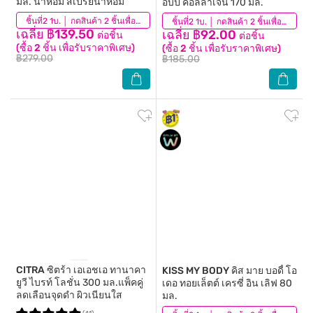
มล. น้ำหอม สเปรย์น้ำหอม
อบปี้ คอลลาเจน 170 มล.
(13)
ชิ้นที่2 1บ. │ กดสินค้า 2 ชิ้นเพื่อรับโปรโมชันนี้
(48)
ชิ้นที่2 1บ. │ กดสินค้า 2 ชิ้นเพื่อรับโปรโมชันนี้
เฉลี่ย ฿139.50
เฉลี่ย ฿92.00
ต่อชิ้น
ต่อชิ้น
(ซื้อ 2 ชิ้น เพื่อรับราคาพิเศษ)
(ซื้อ 2 ชิ้น เพื่อรับราคาพิเศษ)
฿279.00
฿185.00
CITRA
ซิตร้า เอเอชเอ ทานาคา
KISS MY BODY
คิส มาย บอดี้ โอ
ยูวี ไบรท์ โลชั่น 300 มล.แพ็คคู่
เดอ ทอยเล็ตต์ เครซี่ อิน เลิฟ 80
ลดเลือนจุดดำ ผิวเนียนใส
มล.