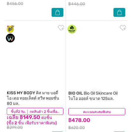
฿456.00
฿446.00
KISS MY BODY
คิส มาย บอดี้
BIO OIL
Bio Oil Skincare Oil
โอ เดอ ทอยเล็ตต์ สวีท พอยชั่น
ไบโอ ออยล์ ขนาด 125มล.
80 มล.
(59)
ชิ้นที่2 1บ. │ กดสินค้า 2 ชิ้นเพื่อรับโปรโมชันนี้
คะแนนสะสมพิเศษ
(205)
เฉลี่ย ฿149.50
ต่อชิ้น
฿478.00
(ซื้อ 2 ชิ้น เพื่อรับราคาพิเศษ)
฿299.00
฿620.00