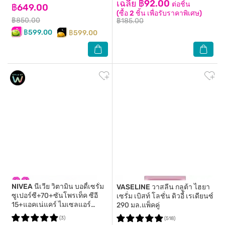
เฉลี่ย ฿92.00
ต่อชิ้น
฿649.00
(ซื้อ 2 ชิ้น เพื่อรับราคาพิเศษ)
฿850.00
฿185.00
฿599.00
฿599.00
NIVEA
นีเวีย วิตามิน บอดี้เซรั่ม
VASELINE
วาสลีน กลูต้า ไฮยา
ซูเปอร์ซี+70+ซันโพรเท็ค ซีอี
เซรั่ม เบิสท์ โลชั่น ดิวอี้ เรเดียนซ์
15+แอคเน่แคร์ ไมเซลแอร์
290 มล.แพ็คคู่
125มล
(3)
(518)