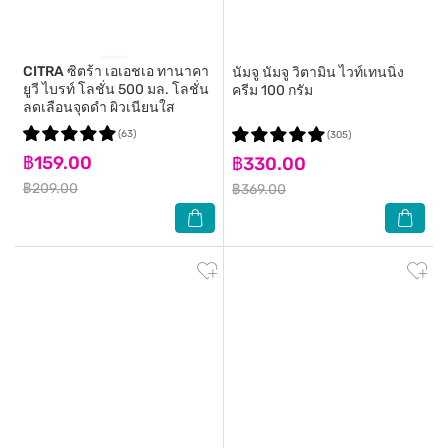
CITRA
ซิตร้า เอเอชเอ ทานาคา
นัมจู
นัมจู วิตามิน ไวท์เทนนิ่ง
ยูวี ไบรท์ โลชั่น 500 มล. โลชั่น
ครีม 100 กรัม
ลดเลือนจุดดำ ผิวเนียนใส
(63)
(305)
฿159.00
฿330.00
฿209.00
฿369.00