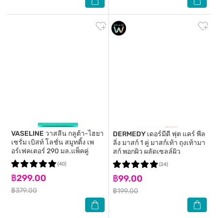
VASELINE
วาสลีน กลูต้า-ไฮยา
DERMEDY
เดอร์มีดี ฟุต แคร์ พีล
เซรั่ม เบิสท์ โลชั่น สมูทติ้ง เพ
ลิ่ง มาสก์ 1 คู่ มาสก์เท้า ถุงเท้ามา
อร์เฟคเตอร์ 290 มล.แพ็คคู่
สก์ พอกผิว ผลัดเซลล์ผิว
(40)
(24)
฿299.00
฿99.00
฿379.00
฿199.00