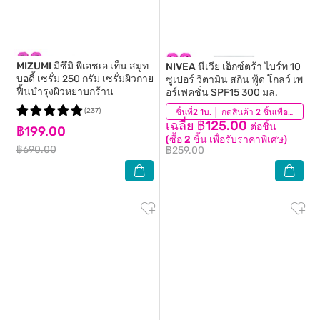
MIZUMI
มิซึมิ พีเอชเอ เท็น สมูท
NIVEA
นีเวีย เอ็กซ์ตร้า ไบร์ท 10
บอดี้ เซรั่ม 250 กรัม เซรั่มผิวกาย
ซูเปอร์ วิตามิน สกิน ฟู้ด โกลว์ เพ
ฟื้นบำรุงผิวหยาบกร้าน
อร์เฟคชั่น SPF15 300 มล.
(237)
(459)
ชิ้นที่2 1บ. │ กดสินค้า 2 ชิ้นเพื่อรับโปรโมชันนี้
เฉลี่ย ฿125.00
ต่อชิ้น
฿199.00
(ซื้อ 2 ชิ้น เพื่อรับราคาพิเศษ)
฿690.00
฿259.00