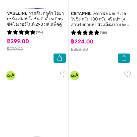
VASELINE
วาสลีน กลูต้า ไฮยา
CETAPHIL
เซตาฟิล มอยซ์เจอ
เซรั่ม เบิสท์ โลชั่น ดิวอี้ เรเดียน
ไรซิ่ง ครีม 100 กรัม ครีมบำรุง
ซ์+โอเวอร์ไนท์ 290 มล.แพ็คคู่
สำหรับผิวแห้ง ผิวแห้งมาก และ
ผิวแพ้ง่าย
(316)
(188)
฿299.00
฿224.00
฿379.00
฿320.00