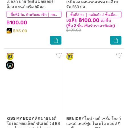
เบลล่า บาย วัตสัน มอย์เจอร์
เรตินอล คอนเซนเทรด บอดี้ เซ
ล็อค แฮนด์ ครีม 60มล.
รั่ม 250 มล.
(2)
ชิ้นที่2 1บ. สำหรับสมาชิก │ กดสินค้า 2 ชิ้นเพื่อรับโปรโมชันนี้
(6)
ชิ้นที่2 1บ. │ กดสินค้า 2 ชิ้นเพื่อรับโปรโมชันนี้
เฉลี่ย ฿100.00
ต่อชิ้น
฿100.00
(ซื้อ 2 ชิ้น เพื่อรับราคาพิเศษ)
฿199.00
฿95.00
KISS MY BODY
คิส มาย บอดี้
BENICE
บีไนซ์ บอดี้ เซรั่ม โกลว์
โอ เดอ ทอยเล็ตต์ ซันเดย์ วิป 88
แอนด์ เพอร์ฟูม โพเมโล แอนด์ ป๊