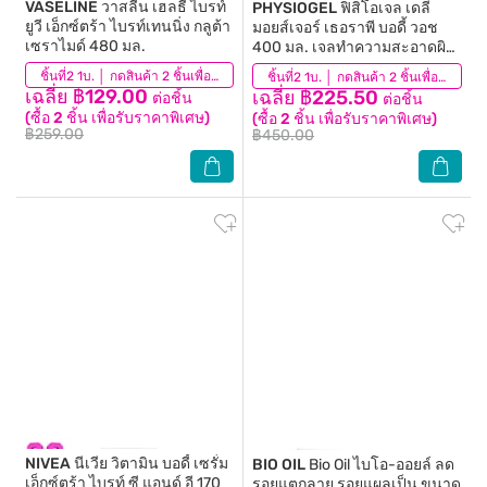
VASELINE
วาสลีน เฮลธี้ ไบรท์
PHYSIOGEL
ฟิสิโอเจล เดลี่
ยูวี เอ็กซ์ตร้า ไบรท์เทนนิ่ง กลูต้า
มอยส์เจอร์ เธอราพี บอดี้ วอช
เซราไมด์ 480 มล.
400 มล. เจลทำความสะอาดผิว
กายสูตรอ่อนโยน
(2,349)
ชิ้นที่2 1บ. │ กดสินค้า 2 ชิ้นเพื่อรับโปรโมชันนี้
(70)
ชิ้นที่2 1บ. │ กดสินค้า 2 ชิ้นเพื่อรับโปรโมชันนี้
เฉลี่ย ฿129.00
เฉลี่ย ฿225.50
ต่อชิ้น
ต่อชิ้น
(ซื้อ 2 ชิ้น เพื่อรับราคาพิเศษ)
(ซื้อ 2 ชิ้น เพื่อรับราคาพิเศษ)
฿259.00
฿450.00
NIVEA
นีเวีย วิตามิน บอดี้ เซรั่ม
BIO OIL
Bio Oil ไบโอ-ออยล์ ลด
เอ็กซ์ตร้า ไบรท์ ซี แอนด์ อี 170
รอยแตกลาย รอยแผลเป็น ขนาด