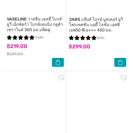
VASELINE
วาสลีน เฮลธี้ ไบรท์
JABS
แจ๊บส์ ไบรท์ บูสเตอร์ ยูวี
ยูวี เอ็กซ์ตร้า ไบรท์เทนนิ่ง กลูต้า
โพรเทคชั่น บอดี้ โลชั่น เอสพี
เซราไมด์ 300 มล.แพ็คคู่
เอฟ50 พีเอ+++ 450 มล.
(1,419)
(232)
฿219.00
฿299.00
฿269.00