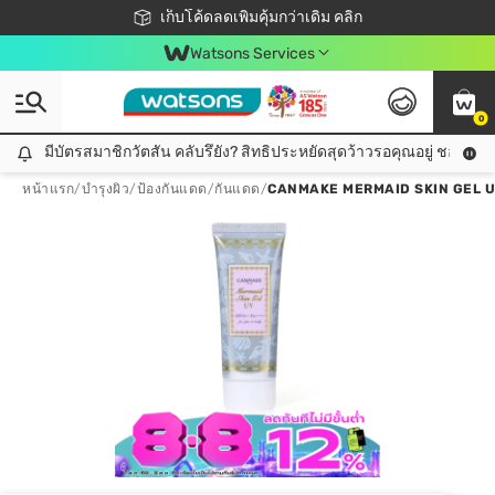
ชอปออนไลน์ครั้งแรก ลดเพิ่มจุก ๆ 10%! 🎉
เก็บโค้ดลดเพิ่มคุ้มกว่าเดิม คลิก
สมาชิกวัตสัน คลับดียังไง?
📦ส่งฟรี! เมื่อชอป 499฿
Watsons Services
0
มีบัตรสมาชิกวัตสัน คลับรึยัง? สิทธิประหยัดสุดว้าวรอคุณอยู่ ชอปคุ้มกว
มีบัตรสมาชิกวัตสัน คลับรึยัง? สิทธิประหยัดสุดว้าวรอคุณอยู่ ชอปคุ้มกว่าเดิม คลิก!
หน้าแรก
/
บำรุงผิว
/
ป้องกันแดด
/
กันแดด
/
CANMAKE MERMAID SKIN GEL U