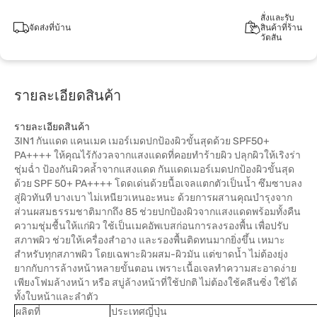
สั่งและรับ
จัดส่งที่บ้าน
สินค้าที่ร้าน
วัตสัน
รายละเอียดสินค้า
รายละเอียดสินค้า
3IN1 กันแดด แคนเมค เมอร์เมดปกป้องผิวขั้นสุดด้วย SPF50+
PA++++ ให้คุณไร้กังวลจากแสงแดดที่คอยทำร้ายผิว ปลุกผิวให้เริงร่า
ชุ่มฉ่ำ ป้องกันผิวคล้ำจากแสงแดด กันแดดเมอร์เมดปกป้องผิวขั้นสุด
ด้วย SPF 50+ PA++++ โดดเด่นด้วยนื้อเจลแตกตัวเป็นน้ำ ซึมซาบลง
สู่ผิวทันที บางเบา ไม่เหนียวเหนอะหนะ ด้วยการผสานคุณบำรุงจาก
ส่วนผสมธรรมชาติมากถึง 85 ช่วยปกป้องผิวจากแสงแดดพร้อมทั้งคืน
ความชุ่มชื้นให้แก่ผิว ใช้เป็นเมคอัพเบสก่อนการลงรองพื้น เพื่อปรับ
สภาพผิว ช่วยให้เครื่องสำอาง และรองพื้นติดทนมากยิ่งขึ้น เหมาะ
สำหรับทุกสภาพผิว โดยเฉพาะผิวผสม-ผิวมัน แต่ขาดน้ำ ไม่ต้องยุ่ง
ยากกับการล้างหน้าหลายขั้นตอน เพราะเนื้อเจลทำความสะอาดง่าย
เพียงโฟมล้างหน้า หรือ สบู่ล้างหน้าที่ใช้ปกติ ไม่ต้องใช้คลีนซิ่ง ใช้ได้
ทั้งใบหน้าและลำตัว
ผลิตที่
ประเทศญี่ปุ่น