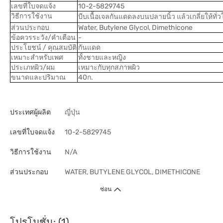
เลขที่ใบจดแจ้ง
10-2-5829745
วิธีการใช้งาน
บีบเนื้อเจลกันแดดลงบนปลายนิ้ว แล้วเกลี่ยให้ท
ส่วนประกอบ
Water, Butylene Glycol, Dimethicone
ข้อควรระวัง/คำเตือน
-
ประโยชน์ / คุณสมบัติ
กันแดด
เหมาะสำหรับเพศ
ทั้งชายและหญิง
ประเภทผิว/ผม
เหมาะกับทุกสภาพผิว
ขนาดและปริมาณ
40ก.
ประเทศผู้ผลิต
ญี่ปุ่น
เลขที่ใบจดแจ้ง
10-2-5829745
วิธีการใช้งาน
N/A
ส่วนประกอบ
WATER, BUTYLENE GLYCOL, DIMETHICONE
ซ่อน
โปรโมชั่น: (1)