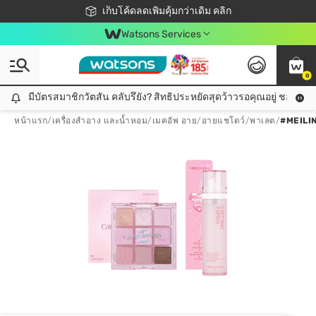
ชอปออนไลน์ครั้งแรก ลดเพิ่มจุก ๆ 10%! 🎉
เก็บโค้ดลดเพิ่มคุ้มกว่าเดิม คลิก
สมาชิกวัตสัน คลับดียังไง?
📦ส่งฟรี! เมื่อชอป 499฿
Watsons Services
0
มีบัตรสมาชิกวัตสัน คลับรึยัง? สิทธิประหยัดสุดว้าวรอคุณอยู่ ชอปคุ้มกว
มีบัตรสมาชิกวัตสัน คลับรึยัง? สิทธิประหยัดสุดว้าวรอคุณอยู่ ชอปคุ้มกว่าเดิม คลิก!
หน้าแรก
/
เครื่องสำอาง และน้ำหอม
/
เมคอัพ อาย
/
อายแชโดว์/พาเลต
/
#MEILI