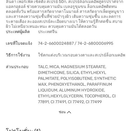
ลินดา เพอร์เฟ็ค เซ็ตติ้ง สเปรย์ 50ก. สเปรย์ล็อกเมคอัพสูตรปราศจาก
แอลกอฮอล์ ช่วยควบคุมความมัน เบลอรูขุมขน ล็อกเมคอัพติดทน
ตลอดทั้งวัน พร้อมสารสกัดจากคาโมมายล์ สารสกัดจากเห็ดหูหนูขาว
และสารคงความชุ่มชื้นที่ช่วยบำรุงผิว เติมความชุ่มชื้น และลดการ
ระคายเคือง ละอองสเปรย์ละเอียดบางเบา ให้ความรู้สึกสดชื่น สบาย
ผิว ไม่เหนียวเหนอะหนะ ควบคุมความมันได้ตลอดวัน
ประเทศผู้ผลิต
ประเทศจีน
เลขที่ใบจดแจ้ง
74-2-6600024887 / 74-2-6800006995
วิธีการใช้งาน
ใช้ตกแต่งบริเวณรอบดวงตาและสเปรย์ล็อกเมคอัพ
ส่วนประกอบ
TALC, MICA, MAGNESIUM STEARATE,
DIMETHICONE, SILICA, ETHYLHEXYL
PALMITATE, POLYISOBUTENE, SYNTHETIC
WAX, PHENOXYETHANOL, PARAFFINUM
LIQUIDUM, ALUMINUM HYDROXIDE,
ETHYLHEXYLGLYCERIN, TOCOPHEROL, CI
77891, CI 77491, CI 77492, CI 77499
ซ่อน