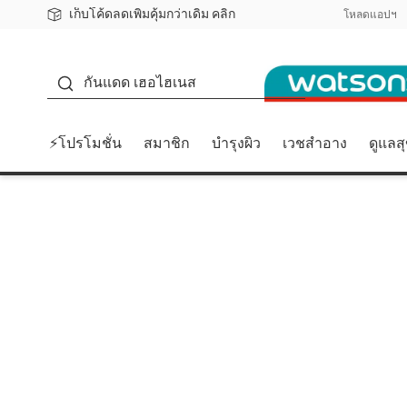
เก็บโค้ดลดเพิ่มคุ้มกว่าเดิม คลิก
ชอปออนไลน์ครั้งแรก ลดเพิ่มจุก ๆ 10%! 🎉
📦ส่งฟรี! เมื่อชอป 499฿
สมาชิกวัตสัน คลับดียังไง?
โหลดแอปฯ
กันแดด
กันแดด เฮอไฮเนส
⚡โปรโมชั่น
สมาชิก
บำรุงผิว
เวชสำอาง
ดูแลส