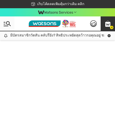
ชอปออนไลน์ครั้งแรก ลดเพิ่มจุก ๆ 10%! 🎉
เก็บโค้ดลดเพิ่มคุ้มกว่าเดิม คลิก
สมาชิกวัตสัน คลับดียังไง?
📦ส่งฟรี! เมื่อชอป 499฿
Watsons Services
0
มีบัตรสมาชิกวัตสัน คลับรึยัง? สิทธิประหยัดสุดว้าวรอคุณอยู่ ชอปคุ้มกว
มีบัตรสมาชิกวัตสัน คลับรึยัง? สิทธิประหยัดสุดว้าวรอคุณอยู่ ชอปคุ้มกว่าเดิม คลิก!